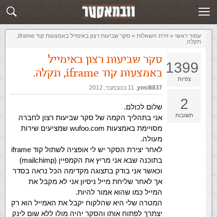
זירת השאלות
שלח תשובה
עמוד ראשי
»
‏זירת השאלות‏
»
סקר שביעות רצון באימייל באמצעות קוד iframe,
תקלה.
סקר שביעות רצון באימייל
1399
באמצעות קוד iframe, תקלה.
צפיות
yosi8837
,‏
11 בנובמבר, 2012
2
שלום לכולם.
תשובות
אני בתהליך הקמה של סקר שביעות רצון לחברה
מסויימת באמצעות wufoo.com שמציעים שירות
מעולה.
לאחר יצירת הסקר יש לי אופציה לשתול קוד iframe
בתוכנה שבא אני מריץ את הקמפיין (mailchimp)
וכאשר אני בודק בתצוגה מקדימה הכל נראה בסדר
אך לאחר שליחת מייל ניסיון אני לא מקבל את
המייל כמו שהוא אמור להיות.
המטרה שלי היא שהלקוח יקבל את האמייל הוא רק
יצתרך לפתוח אותו והסקר יהיה מולו ללא שום לינק