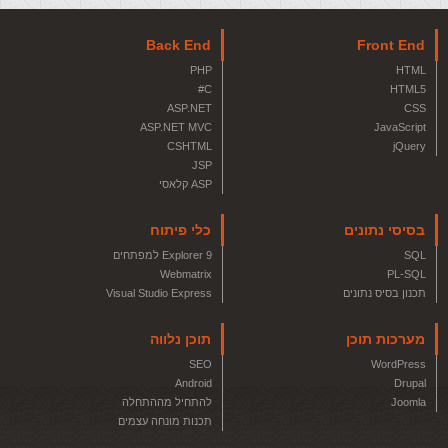
Back End
Front End
PHP
HTML
C#
HTML5
ASP.NET
CSS
ASP.NET MVC
JavaScript
CSHTML
jQuery
JSP
ASP קלאסי
בסיסי נתונים
כלי פיתוח
SQL
Explorer 9 למפתחים
Webmatrix
PL-SQL
תכנון בסיס נתונים
Visual Studio Express
מערכות תוכן
תוכן נלווה
SEO
WordPress
Android
Drupal
Joomla
להתחיל מההתחלה
תכנות מונחה עצמים