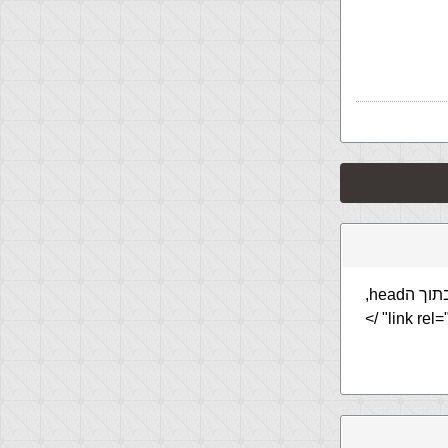
מומלץ לדעתי שתקח את כל הCSS לקובץ בשם CSS.CSS ובקבוץ של הHTML (בתוך הhead,
זה חשוב), תשים את קוד לינק רל ( <link rel="stylesheet" type="text/css" href="CSS.css" />