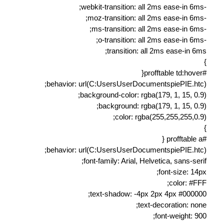
-webkit-transition: all 2ms ease-in 6ms;
-moz-transition: all 2ms ease-in 6ms;
-ms-transition: all 2ms ease-in 6ms;
-o-transition: all 2ms ease-in 6ms;
transition: all 2ms ease-in 6ms;
}
#profftable td:hover{
behavior: url(C:UsersUserDocumentspiePIE.htc);
background-color: rgba(179, 1, 15, 0.9);
background: rgba(179, 1, 15, 0.9);
color: rgba(255,255,255,0.9);
}
#profftable a {
behavior: url(C:UsersUserDocumentspiePIE.htc);
font-family: Arial, Helvetica, sans-serif;
font-size: 14px;
color: #FFF;
text-shadow: -4px 2px 4px #000000;
text-decoration: none;
font-weight: 900;