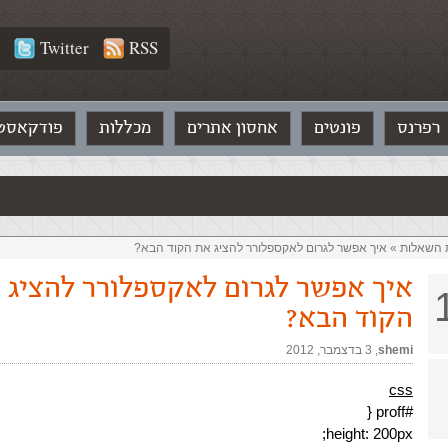
Twitter
RSS
רפרנס
פונטים
אחסון אתרים
מכללות
פודקאסט
ת השאלות‏
»
איך אפשר לגרום לאקספלורר להציג את הקוד הבא?
איך אפשר לגרום לאקספלורר להציג 
הקוד הבא?
shemi
,‏
3 בדצמבר, 2012
css
#proff {
height: 200px;