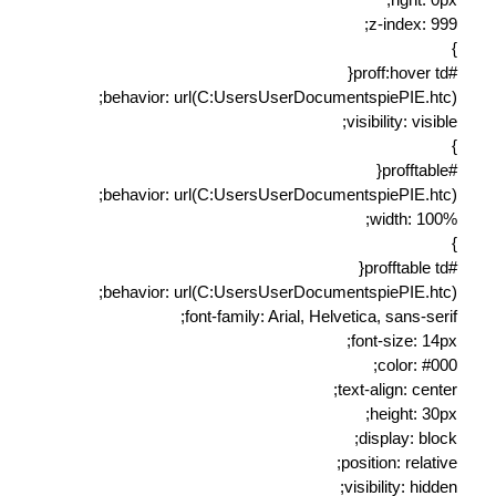
z-index: 999;
}
#proff:hover td{
behavior: url(C:UsersUserDocumentspiePIE.htc);
visibility: visible;
}
#profftable{
behavior: url(C:UsersUserDocumentspiePIE.htc);
width: 100%;
}
#profftable td{
behavior: url(C:UsersUserDocumentspiePIE.htc);
font-family: Arial, Helvetica, sans-serif;
font-size: 14px;
color: #000;
text-align: center;
height: 30px;
display: block;
position: relative;
visibility: hidden;