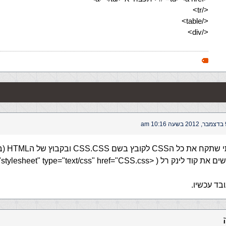
</tr>
</table>
</div>
10:16 am
בד עכשיו.