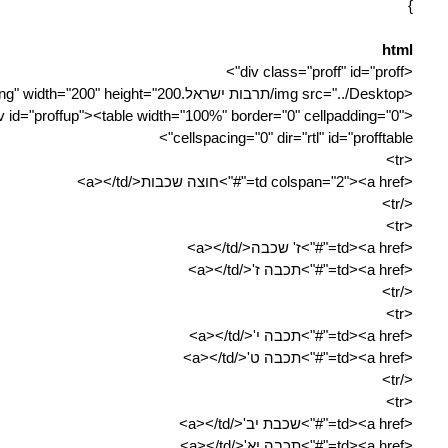
}
html
<div class="proff" id="proff">
<img src="../Desktop/תרבות ישראל.png" width="200" height="200">
iv id="proffup"><table width="100%" border="0" cellpadding="0"
cellspacing="0" dir="rtl" id="profftable">
<tr>
<td colspan="2"><a href="#">חוצה שכבות</a></td>
</tr>
<tr>
<td><a href="#">ז' שכבה</a></td>
<td><a href="#">תכבה ז'</a></td>
</tr>
<tr>
<td><a href="#">תכבה י'</a></td>
<td><a href="#">תכבה ט'</a></td>
</tr>
<tr>
<td><a href="#">שכבת יב'</a></td>
<td><a href="#">תכבה יא'</a></td>