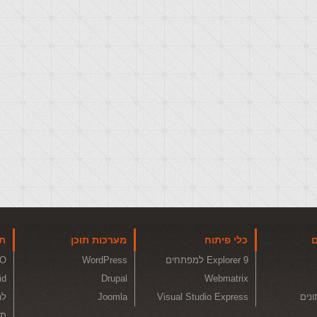
ם
כלי פיתוח
מערכות תוכן
תו
Explorer 9 למפתחים
WordPress
O
id
Drupal
Webmatrix
ונים
Visual Studio Express
Joomla
לה
תכ