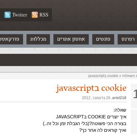
Twitter
RSS
רפרנס
פונטים
אחסון אתרים
מכללות
פודקאסט
ת השאלות‏
»
cookie בjavascript
cookie בjavascript
ariel218
,‏
26 בדצמבר, 2012
שאלה:
איך יוצרים COOKIE בJAVASCRIPT
בצורה הכי פשוטה?(בלי הגבלת זמן וכל זה..)
ואיך קוראים לה אחר כך?