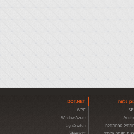
כן נלווה
DOT.NET
WPF
SE
Window Azure
Andro
תחיל מההתחלה
LightSwitch
נות מונחה עצמים
Silverlight