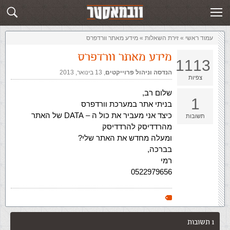
זירת השאלות
שלח תשובה
עמוד ראשי
»
‏זירת השאלות‏
»
מידע מאתר וורדפרס
מידע מאתר וורדפרס
1113
הנדסה וניהול פרוייקטים
,‏
13 בינואר, 2013
צפיות
שלום רב,
1
בניתי אתר במערכת וורדפרס
כיצד אני מעביר את כול ה – DATA של האתר
תשובות
מהרדדיסק להרדדיסק
ומעלה מחדש את האתר שלי?
בברכה,
רמי
0522979656
1 תשובות