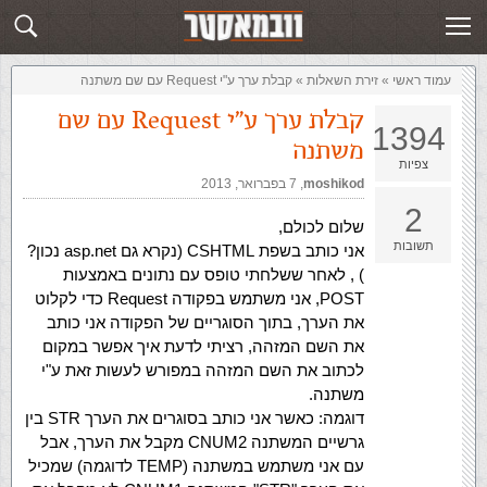
זירת השאלות
שלח תשובה
עמוד ראשי
»
‏זירת השאלות‏
»
קבלת ערך ע"י Request עם שם משתנה
קבלת ערך ע"י Request עם שם
1394
משתנה
צפיות
moshikod
,‏
7 בפברואר, 2013
2
שלום לכולם,
תשובות
אני כותב בשפת CSHTML (נקרא גם asp.net נכון?
) , לאחר ששלחתי טופס עם נתונים באמצעות
POST, אני משתמש בפקודה Request כדי לקלוט
את הערך, בתוך הסוגריים של הפקודה אני כותב
את השם המזהה, רציתי לדעת איך אפשר במקום
לכתוב את השם המזהה במפורש לעשות זאת ע"י
משתנה.
דוגמה: כאשר אני כותב בסוגרים את הערך STR בין
גרשיים המשתנה CNUM2 מקבל את הערך, אבל
עם אני משתמש במשתנה (TEMP לדוגמה) שמכיל