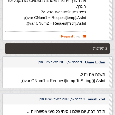
את הערך "STR" המשתנה CNUM1 לא מקבל את
הערך.
כיצד ניתן לפתור את הבעיה?
var CNum1 = Request[temp].AsInt();
var CNum2 = Request["str"].AsInt();
תגיות:
Request
2 תשובות
Omer Eldan
9 בפברואר, 2013 בשעה 9:25 pm
תשנה את זה ל:
var CNum1 = Request[temp.ToString()].AsInt();
moshikod
9 בפברואר, 2013 בשעה 10:46 pm
תודה רבה, יום שלם ניסיתי כל מיני אפשרויות…