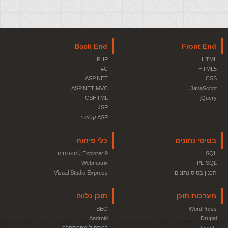
Back End
Front End
PHP
HTML
C#
HTML5
ASP.NET
CSS
ASP.NET MVC
JavaScript
CSHTML
jQuery
JSP
ASP קלאסי
בסיסי נתונים
כלי פיתוח
SQL
Explorer 9 למפתחים
Webmatrix
PL-SQL
תכנון בסיס נתונים
Visual Studio Express
מערכות תוכן
תוכן נלווה
SEO
WordPress
Android
Drupal