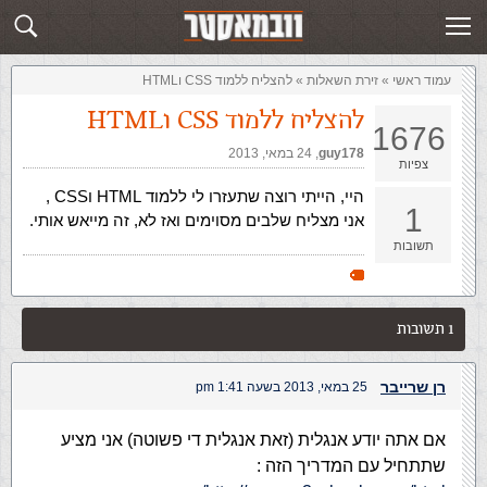
זירת השאלות
שלח תשובה
עמוד ראשי
»
‏זירת השאלות‏
»
להצליח ללמוד CSS וHTML
להצליח ללמוד CSS וHTML
1676
guy178
,‏
24 במאי, 2013
צפיות
היי, הייתי רוצה שתעזרו לי ללמוד HTML וCSS ,
1
אני מצליח שלבים מסוימים ואז לא, זה מייאש אותי.
תשובות
1 תשובות
רן שרייבר
25 במאי, 2013 בשעה 1:41 pm
אם אתה יודע אנגלית (זאת אנגלית די פשוטה) אני מציע
שתתחיל עם המדריך הזה :