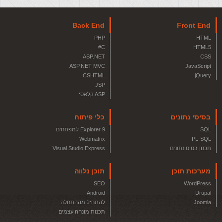
Back End
Front End
PHP
HTML
C#
HTML5
ASP.NET
CSS
ASP.NET MVC
JavaScript
CSHTML
jQuery
JSP
ASP קלאסי
בסיסי נתונים
כלי פיתוח
SQL
Explorer 9 למפתחים
Webmatrix
PL-SQL
תכנון בסיס נתונים
Visual Studio Express
מערכות תוכן
תוכן נלווה
SEO
WordPress
Android
Drupal
Joomla
להתחיל מההתחלה
תכנות מונחה עצמים