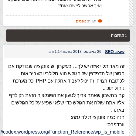
ואיך אפשר ליישם זאת?
תגיות:
טפסים
1 תשובות
שגיב SEO
26 באוגוסט, 2013 בשעה 1:14 am
זה מאד תלוי איזה יש לך… בעיקרון יש פונקציה שבודקת אם
הסוכן של הדפדפן של הגולש הוא סלולרי ומעביר אותו
לכתובת רצויה. זה יכול לעבוד אחלה עם PHP וכל מערכת
ניהול תוכן..
קח בחשבון שאתה צריך לטעון את הפונקציה הזאת רק לדף
אליו אתה שולח את הגולש כדי שלא ישפיע על כל הגולשים
באתר.
הנה כמה פונקציות לדוגמה:
וורדפרס:
p://codex.wordpress.org/Function_Reference/wp_is_mobile