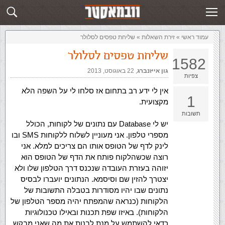
זירת השאלות
שלח תשובה
עמוד ראשי
»
‏זירת השאלות‏
»
שליחת טפסים לסלולר
שליחת טפסים לסלולר
1582
גון אייזנברג
,‏
22 באוגוסט, 2013
צפיות
אין לי ידע רב בתחום אז סלחו לי על השפה הלא
1
מקצועית.
תשובות
יש לי Database עם נתונים של לקוחות, הכולל
מספרי טלפון. אני מעוניין לשלוח ללקוחות SMS ובו
לינק לדף של הטופס אותו הם צריכים למלא. אני
רוצה שכשהלקוח פותח את הדף של הטופס הוא
יזוהה בעזרת העובדה שנכנס דרך הטלפון שלו ולא
יצטרך להזין שם וסיסמא. הנתונים יועברו לבסיס
נתונים שבו יהיו מסודרות בטבלה התשובות של
הלקוחות (כנראה שהמפתח יהיה מספר הטלפון של
הלקוחות). באיזו שפת תכנות ובאילו טכנולוגיות
כדאי להשתמש על מנת לבנות את מה שאני מבקש