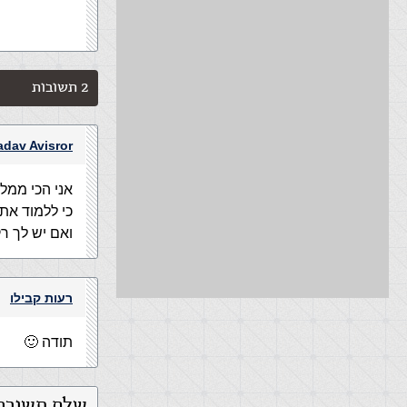
2 תשובות
adav Avisror
אני הכי ממל
כי ללמוד את
ואם יש לך רקע ב HTML אז אין טעם לקחת קורס כי ההבדל בי
רעות קבילו
תודה 🙂
שלח תשובה