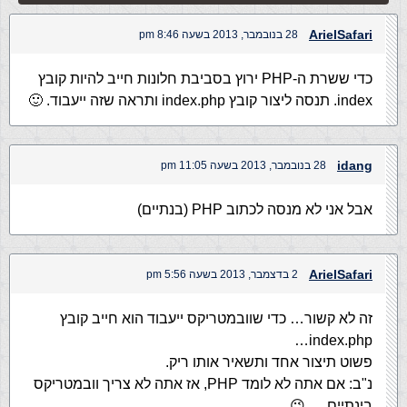
ArielSafari
28 בנובמבר, 2013 בשעה 8:46 pm
כדי ששרת ה-PHP ירוץ בסביבת חלונות חייב להיות קובץ
index. תנסה ליצור קובץ index.php ותראה שזה ייעבוד. 🙂
idang
28 בנובמבר, 2013 בשעה 11:05 pm
אבל אני לא מנסה לכתוב PHP (בנתיים)
ArielSafari
2 בדצמבר, 2013 בשעה 5:56 pm
זה לא קשור… כדי שוובמטריקס ייעבוד הוא חייב קובץ
index.php…
פשוט תיצור אחד ותשאיר אותו ריק.
נ"ב: אם אתה לא לומד PHP, אז אתה לא צריך וובמטריקס
בינתיים…. 😉