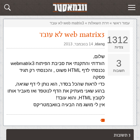
זירת השאלות
שלח תשובה
עמוד ראשי
»
‏זירת השאלות‏
»
web matrix3 לא עובד
web matrix3 לא עובד
1312
idang
,‏
14 בנובמבר, 2013
צפיות
שלום,
3
הורדתי והתקנתי את סביבת הפיתוח webmatrix3
נכנסתי לדף HTML פשוט , והכנסתי רק תגיד
תשובות
פסקה
כדי לראות שהכל בסדר, הוא נותן לי דף שגיאה,
ברגע שאני מעתיק את הדף לנוטפד ואז מעביר אותו
לקובץ HTML, והוא עובד!
אין לי מושג מה הבעיה בוואבמטריקס
3 תשובות