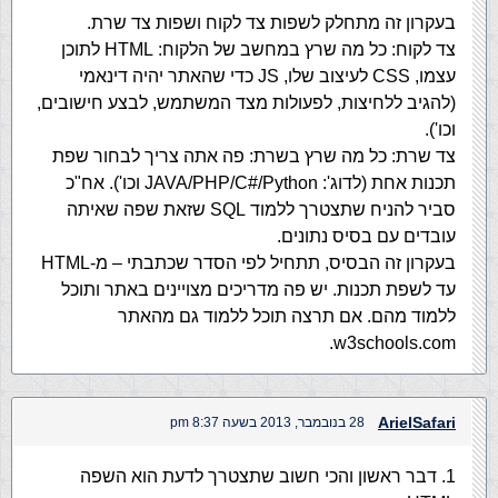
בעקרון זה מתחלק לשפות צד לקוח ושפות צד שרת.
צד לקוח: כל מה שרץ במחשב של הלקוח: HTML לתוכן
עצמו, CSS לעיצוב שלו, JS כדי שהאתר יהיה דינאמי
(להגיב ללחיצות, לפעולות מצד המשתמש, לבצע חישובים,
וכו').
צד שרת: כל מה שרץ בשרת: פה אתה צריך לבחור שפת
תכנות אחת (לדוג': JAVA/PHP/C#/Python וכו'). אח"כ
סביר להניח שתצטרך ללמוד SQL שזאת שפה שאיתה
עובדים עם בסיס נתונים.
בעקרון זה הבסיס, תתחיל לפי הסדר שכתבתי – מ-HTML
עד לשפת תכנות. יש פה מדריכים מצויינים באתר ותוכל
ללמוד מהם. אם תרצה תוכל ללמוד גם מהאתר
w3schools.com.
ArielSafari
28 בנובמבר, 2013 בשעה 8:37 pm
1. דבר ראשון והכי חשוב שתצטרך לדעת הוא השפה