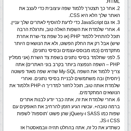
HTML.
2. אחר כך תצטרך ללמוד שפה עיצובית כדי לעצב את
האתר שלך הלא היא CSS.
3. אז גם JavaScript כדי לדעת להוסיף לאתרים שלך עניין.
4. אחרי שלמדת את השפות האלה טוב, ותרגלת הרבה
תוכל להתחיל ללמוד PHP (או כל שפת צד-שרת אחרת
שיש) אבל רק את החלק הפשוט, ולא את הנושאים היותר
מתקדמים (כמו מבוסס-עצמים ובסיסי נתונים).
5. לפני שתלמד בסיסי נתונים בשפת צד השרת (אני ממליץ
PHP – השפה הנפוצה ביותר בקרב בוני האתרים) אתה
צריך ללמוד את השפה My-SQL שהיא שפה מאוד פשוטה
(יחסית) ובה משתמשים לבניית בסיסי נתונים. ואחרי
שלמדת אותה טוב, תוכל לחזור למדריך ה-PHP וללמוד את
הנושאים המתקדמים.
6. אחרי שלמדת את זה, אתה כבר יודע לבנות אתרים
ברמה טובה+. עכשיו הגיע הזמן להרחיב את האופקים עם
שפות כמו SASS ו-jQuery שהן פשוט 'תוספות' לשפות
CSS ו-JS.
כשתדע את כל זה, אתה בהחלט תהיה וובמאסטר! אז