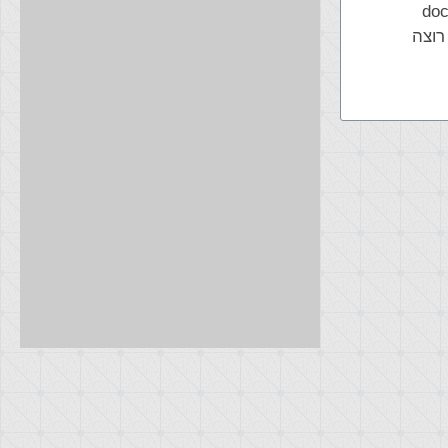
doc
button type='subm>ואני רוצה