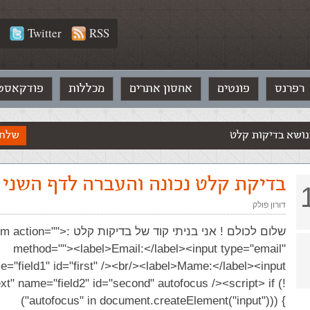
Twitter
RSS
רפרנס
פונטים
אחסון אתרים
מכללות
פודקאסט
נושא בדיקות קלט
שלח 
בדיקת קלט נכונה והעברה לדף השני
דורון פולק
שלום לכולם ! אני בניתי קוד של בדיקות קלט :<tion
method=""><label>Email:</label><input type="email"
="field1" id="first" /><br/><label>Mame:</label><input
xt" name="field2" id="second" autofocus /><script> if (!
("autofocus" in document.createElement("input"))) {