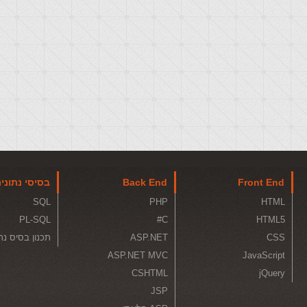
Front End
Back End
בסיסי נתוני
SQL
PHP
HTML
PL-SQL
C#
HTML5
CSS
ASP.NET
תכנון בסיס נת
ASP.NET MVC
JavaScript
CSHTML
jQuery
JSP