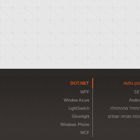
כן נלווה
DOT.NET
WPF
SE
Window Azure
Andro
תחיל מההתחלה
LightSwitch
נות מונחה עצמים
Silverlight
Windows Phone
WCF