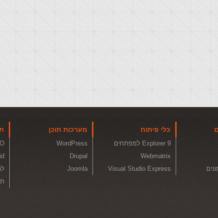
ם
כלי פיתוח
מערכות תוכן
תו
Explorer 9 למפתחים
WordPress
O
id
Drupal
Webmatrix
ונים
Visual Studio Express
Joomla
לה
תכ