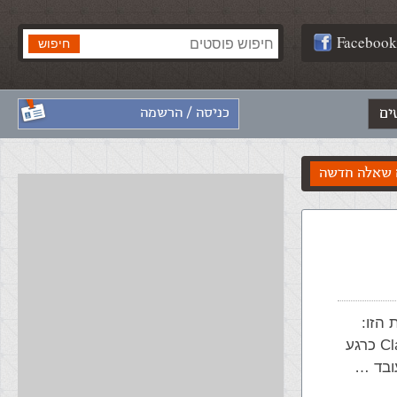
Facebook
ים
כניסה / הרשמה
שאלה חדשה
כתובת הזו:
http://www.boi.org.il/currency.xmlע"י שימוש ב-Classic ASP כרגע
ובד …