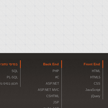
Front End
Back End
בסיסי נתוני
SQL
PHP
HTML
PL-SQL
C#
HTML5
CSS
ASP.NET
תכנון בסיס נת
ASP.NET MVC
JavaScript
CSHTML
jQuery
JSP