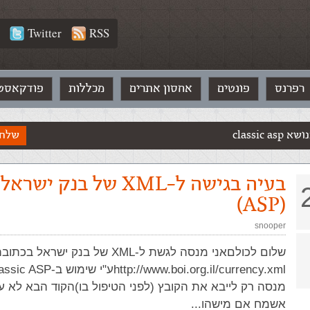
Twitter
RSS
רפרנס
פונטים
אחסון אתרים
מכללות
פודקאסט
classic 
שלח 
בעיה בגישה ל-XML של בנק ישראל
(ASP)
snooper
שלום לכולםאני מנסה לגשת ל-XML של בנק ישראל ב
מנסה רק לייבא את הקובץ (לפני הטיפול בו)הקוד הבא לא ע
אשמח אם מישהו...