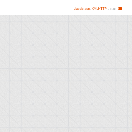
תגיות:
XMLHTTP
,
classic asp