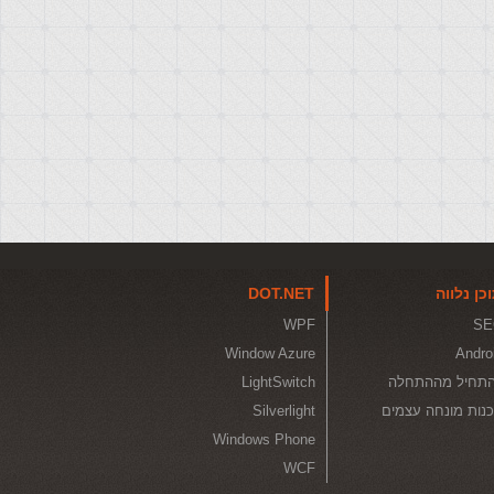
כן נלווה
DOT.NET
WPF
SE
Window Azure
Andro
תחיל מההתחלה
LightSwitch
נות מונחה עצמים
Silverlight
Windows Phone
WCF