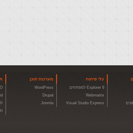
ם
כלי פיתוח
מערכות תוכן
תו
Explorer 9 למפתחים
WordPress
O
id
Drupal
Webmatrix
ונים
Visual Studio Express
Joomla
לה
תכ