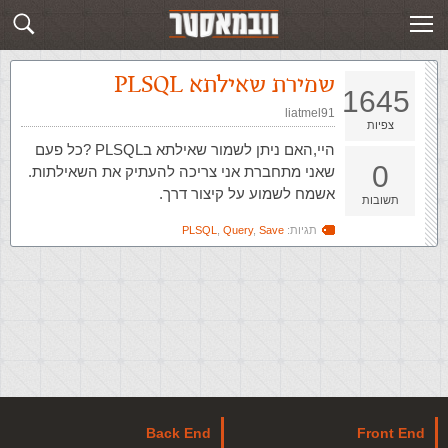
זירת השאלות בנושא PLSQL
שלח שאלה חדשה
שמירת שאילתא PLSQL
1645
liatmel91
צפיות
היי,האם ניתן לשמור שאילתא בPLSQL ?כל פעם
0
שאני מתחברת אני צריכה להעתיק את השאילתות.
אשמח לשמוע על קיצור דרך.
תשובות
תגיות:
Save
,
Query
,
PLSQL
Back End
Front End