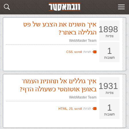
זירת השאלות בנושא scroll
שלח שאלה חדשה
איך משנים את הצבע של פס
1898
הגלילה באתר?
צפיות
WebMaster Team
1
תגיות:
scroll
,
CSS
תשובות
איך גוללים אל תחתית העמוד
1931
באופן אוטומטי כשעולה הדף?
צפיות
WebMaster Team
1
תגיות:
scroll
,
JS
,
HTML
תשובות