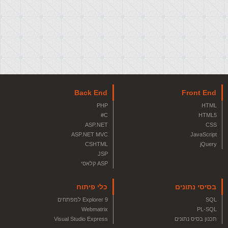
Back End
Front End
PHP
HTML
C#
HTML5
ASP.NET
CSS
ASP.NET MVC
JavaScript
CSHTML
jQuery
JSP
ASP קלאסי
בסיסי נתונים
כלי פיתוח
SQL
Explorer 9 למפתחים
Webmatrix
PL-SQL
תכנון בסיס נתונים
Visual Studio Express