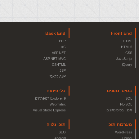
Back End
Front End
PHP
HTML
C#
HTML5
ASP.NET
CSS
ASP.NET MVC
JavaScript
CSHTML
jQuery
JSP
ASP קלאסי
בסיסי נתונים
כלי פיתוח
SQL
Explorer 9 למפתחים
Webmatrix
PL-SQL
תכנון בסיס נתונים
Visual Studio Express
מערכות תוכן
תוכן נלווה
SEO
WordPress
Android
Drupal