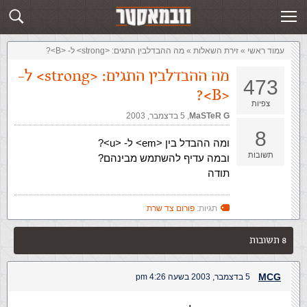
זירת השאלות
שלח תשובה
עמוד ראשי
»
‏זירת השאלות‏
»
מה ההבדלבין התגים: <strong> ל- <B>?
מה ההבדלבין התגים: <strong> ל-
473
<B>?
צפיות
MaSTeR G
,‏
5 בדצמבר, 2003
8
ומה ההבדל בין <em> ל- <u>?
תשובות
ובמה עדיף להשתמש מבינהם?
תודה
תגיות:
פורום צד שרת
8 תשובות
MCG
5 בדצמבר, 2003 בשעה 4:26 pm