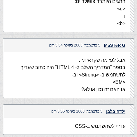
התגים היותרר פופולריים:
<u>
ו
<b>
MaSTeR G
5 בדצמבר, 2003 בשעה 5:34 pm
אבל לפי מה שקראיתי…
בספר "המדריך השלם ל- HTML 4" היה כתוב שעדיך
להשתמש ב- <Strong> וב-
<EM>
אז האם זה נכון או לא?
ילדה בלבן
5 בדצמבר, 2003 בשעה 5:56 pm
עדיף לשהשתמש ב-CSS