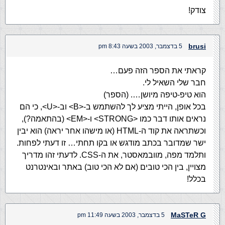
צודק!
brusi
5 בדצמבר, 2003 בשעה 8:43 pm
קראתי את הספר הזה פעם…
חבר שלי השאיל לי.
הוא טיפ-טיפה מיושן…. (הספר)
בכל אופן, הייתי מציע לך להשתמש ב-<B> וב-<U>, כי הם
נראים אותו דבר כמו <STRONG> ו-<EM> (בהתאמה?),
וכשתראה את קוד ה-HTML (או מישהו אחר יראה) הוא יבין
ישר שמדובר בכתב מודגש או בקו תחתי… זו דעתי לפחות.
ותלמד מפה, מוובמאסטר, את ה-CSS. לדעתי זהו מדריך
מצויין, בין הכי טובים (אם לא הכי טוב) באתר ובאינטרנט
בכלל!
MaSTeR G
5 בדצמבר, 2003 בשעה 11:49 pm