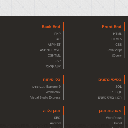
Back End
Front End
PHP
HTML
C#
HTML5
ASP.NET
CSS
ASP.NET MVC
JavaScript
CSHTML
jQuery
JSP
ASP קלאסי
בסיסי נתונים
כלי פיתוח
SQL
Explorer 9 למפתחים
Webmatrix
PL-SQL
תכנון בסיס נתונים
Visual Studio Express
מערכות תוכן
תוכן נלווה
SEO
WordPress
Android
Drupal