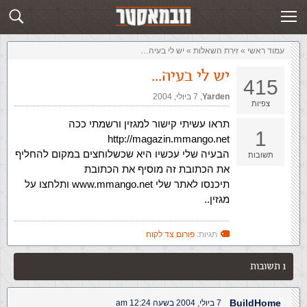
זירת השאלות
שלח תשובה
עמוד ראשי
»
‏זירת השאלות‏
»
יש לי בעיה…
יש לי בעיה…
415
Yarden
,‏
7 ביולי, 2004
צפיות
תראו עשיתי קישור למגזין ורשמתי ככה
1
http://magazin.mmango.net
הבעיה שלי עכשיו היא שכשלוחצים במקום להחליף
תשובות
את הכתובת זה מוסיף את הכתובת
תיכנסו לאתר שלי www.mmango.net ותלחצו על
מגזין..
תגיות:
פורום צד לקוח
1 תשובות
BuildHome
7 ביולי, 2004 בשעה 12:24 am