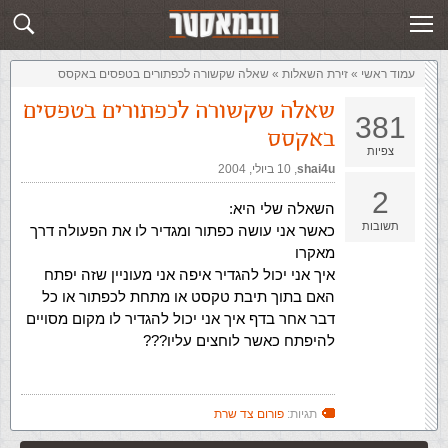
זירת השאלות
שלח תשובה
עמוד ראשי
»
‏זירת השאלות‏
»
שאלה שקשורה לכפתורים בטפסים באקסס
שאלה שקשורה לכפתורים בטפסים
381
באקסס
צפיות
shai4u
,‏
10 ביולי, 2004
2
השאלה שלי היא:
תשובות
כאשר אני עושה כפתור ומגדיר לו את הפעולה דרך
מאקרו
איך אני יכול להגדיר איפה אני מעוניין שזה יפתח
האם בתוך תיבת טקסט או מתחת לכפתור או כל
דבר אחר בדף איך אני יכול להגדיר לו מקום מסויים
להיפתח כאשר לוחצים עליו???
תגיות:
פורום צד שרת