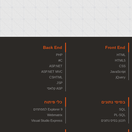
Back End
Front End
PHP
HTML
C#
HTML5
ASP.NET
CSS
ASP.NET MVC
JavaScript
CSHTML
jQuery
JSP
ASP קלאסי
בסיסי נתונים
כלי פיתוח
SQL
Explorer 9 למפתחים
Webmatrix
PL-SQL
תכנון בסיס נתונים
Visual Studio Express