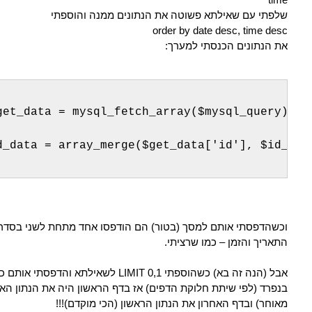
שלפתי עם שאילתא פשוטה את הנתונים ממנה והוספתי
order by date desc, time desc
את הנתונים הכנסתי למערך:
get_data = mysql_fetch_array($mysql_query))
d_data = array_merge($get_data['id'], $id_dat
וכשהדפסתי אותם למסך (בטור) הם הודפסו אחד מתחת לשני בסדר 
התאריך והזמן – כמו שרציתי.
אבל (הנה זה בא) כשהוספתי LIMIT 0,1 לשאילתא והדפ
בנפרד (לפי שיתת חלוקת הדפים) אז בדף הראשון היה את הנתון האח
מאוחר) ובדף האחרון את הנתון הראשון (הכי מוקדם)!!!