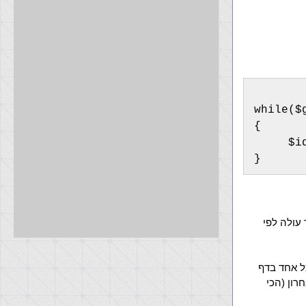
while($
{
     $i
}
עולה לפי
סתי אותם כל אחד בדף
רון (הכי