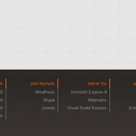
ם
כלי פיתוח
מערכות תוכן
תו
Explorer 9 למפתחים
WordPress
O
id
Drupal
Webmatrix
ונים
Visual Studio Express
Joomla
לה
תכ