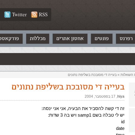
Twitter
RSS
רפרנס
פונטים
אחסון אתרים
מכללות
פודקאסט
ת השאלות‏
»
בעייה די מסובכת בשליפת נתונים
בעייה די מסובכת בשליפת נתונים
hiya
,‏
17 בספטמבר, 2004
זה די קשה להסביר את הבעיה, אני אני ינסה:
יש לי טבלה בשם samp1 ויש בה 3 שדות:
id
date
time