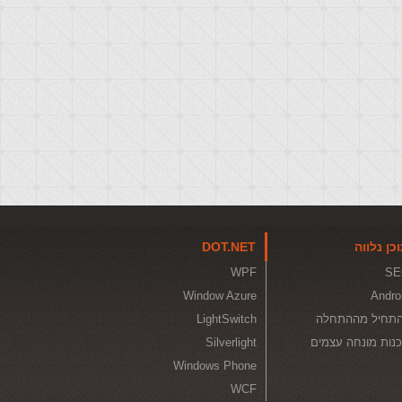
כן נלווה
DOT.NET
WPF
SE
Window Azure
Andro
תחיל מההתחלה
LightSwitch
נות מונחה עצמים
Silverlight
Windows Phone
WCF