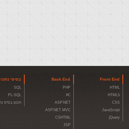
Front End
Back End
בסיסי נתוני
SQL
PHP
HTML
PL-SQL
C#
HTML5
CSS
ASP.NET
תכנון בסיס נת
ASP.NET MVC
JavaScript
CSHTML
jQuery
JSP