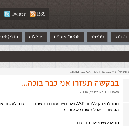
Twitter
RSS
רפרנס
פונטים
אחסון אתרים
מכללות
פודקאסט
ת השאלות‏
»
בבקשה תעזרו אני כבר בוכה…
בבקשה תעזרו אני כבר בוכה…
Davo
,‏
10 באוקטובר, 2004
התחלתי רק ללמוד ASP ואני חייב עזרה במשהו … ניסיתי לעשות
הפשוט… אבל משהו לא עובד לי…
תראו עשיתי את זה ככה :