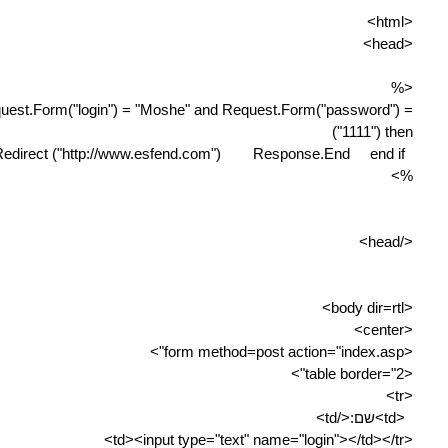
<html>
<head>
<%
quest.Form("login") = "Moshe" and Request.Form("password") =
("1111") then
edirect ("http://www.esfend.com") Response.End end if
%>
</head>
<body dir=rtl>
<center>
<form method=post action="index.asp">
<table border="2">
<tr>
<td>שם:</td>
<td><input type="text" name="login"></td></tr>