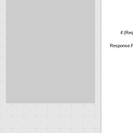
if (Re
Response.R