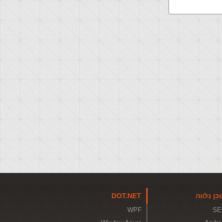
כן נלווה
DOT.NET
WPF
SE