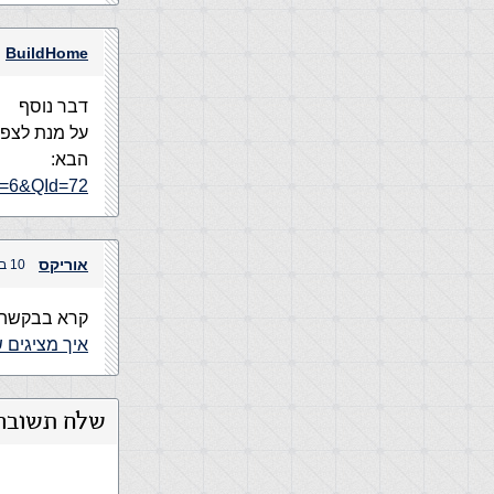
BuildHome
דבר נוסף
הבא:
ct=6&QId=72
אוריקס
10 באוקטובר, 2004 בשעה 6:09 pm
קרא בבקשה
איך מציגים 
שלח תשובה