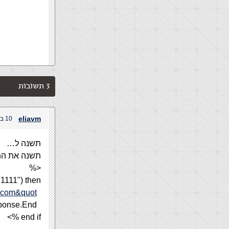
3 תשובות
eliavm
10 באוקטובר, 2004 בשעה 11:13 am
תשנה ל…
תשנה את התנ
<%
1111") then
d.com&quot
Response.Redirect ("
Response.End
end if %>