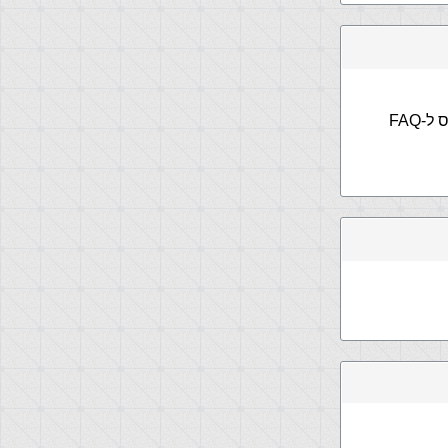
על מנת לצפות בשגיאות שיש לך (שגיאה 500 מצביעה על שגיאה פנימית בקוד) כנס ל-FAQ