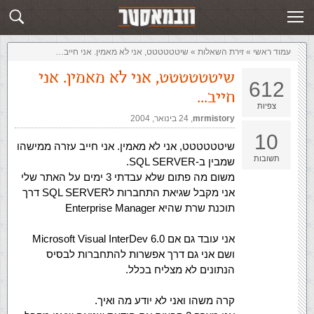
זירת השאלות
שלח תשובה
עמוד ראשי
»
‏זירת השאלות‏
»
שיטטטטטט, אני לא מאמין. אני חייב…
שיטטטטטט, אני לא מאמין. אני
612
חייב…
צפיות
mrmistory
,‏
24 בינואר, 2004
10
שיטטטטטט, אני לא מאמין. אני חייב עזרה ממישהו
תשובות
שמבין ב-SQL SERVER.
משום מה פתום שלא עבדתי 3 ימים על האתר שלי
אני מקבל שגיאת התחברות לSQL SERVER דרך
תוכנת שרת שהיא Enterprise Manager
אני עובד גם אם Microsoft Visual InterDev 6.0
ושם אני גם דרך אפשרות להתחברות לבסיס
הנתונים לא מצליח בכלל.
קרה משהו ואני לא יודע מה ואיך.