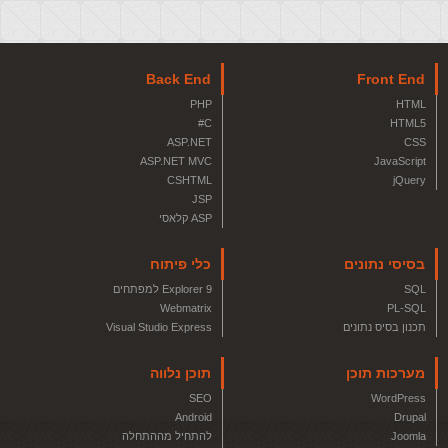
Back End
Front End
PHP
HTML
C#
HTML5
ASP.NET
CSS
ASP.NET MVC
JavaScript
CSHTML
jQuery
JSP
ASP קלאסי
בסיסי נתונים
כלי פיתוח
SQL
Explorer 9 למפתחים
Webmatrix
PL-SQL
תכנון בסיס נתונים
Visual Studio Express
מערכות תוכן
תוכן נלווה
SEO
WordPress
Android
Drupal
Joomla
להתחיל מההתחלה