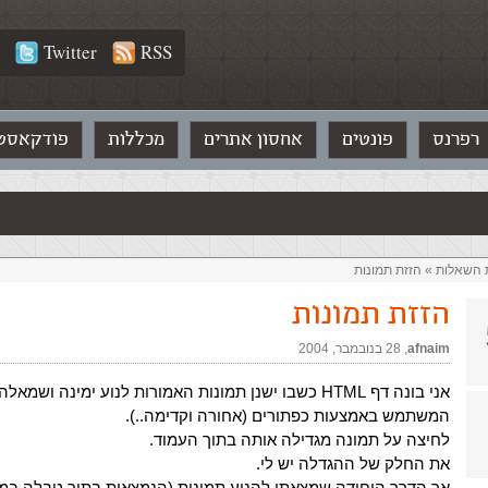
Twitter
RSS
רפרנס
פונטים
אחסון אתרים
מכללות
פודקאסט
ת השאלות‏
»
הזזת תמונות
הזזת תמונות
afnaim
,‏
28 בנובמבר, 2004
אני בונה דף HTML כשבו ישנן תמונות האמורות לנוע ימינה ושמ
המשתמש באמצעות כפתורים (אחורה וקדימה..).
לחיצה על תמונה מגדילה אותה בתוך העמוד.
את החלק של ההגדלה יש לי.
אך הדרך היחידה שמצאתי להניע תמונות (הנמצאות בתוך טבלה במק