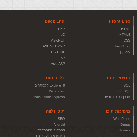
Back End
Front End
PHP
HTML
C#
HTML5
ASP.NET
CSS
ASP.NET MVC
JavaScript
CSHTML
jQuery
JSP
ASP קלאסי
בסיסי נתונים
כלי פיתוח
SQL
Explorer 9 למפתחים
Webmatrix
PL-SQL
תכנון בסיס נתונים
Visual Studio Express
מערכות תוכן
תוכן נלווה
SEO
WordPress
Android
Drupal
Joomla
להתחיל מההתחלה
תכנות מונחה עצמים