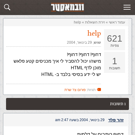
זירת השאלות
שלח תשובה
עמוד ראשי
»
‏זירת השאלות‏
»
help
help
621
שוש
,‏
29 בינואר, 2004
צפיות
דחוף! דחוף! דחוף!
1
מישהו יכול להסביר לי איך מכניסים קטע פלאש
מוכן לדף HTML
תשובות
יש לי ידע בסיסי בלבד ב- HTML
תגיות:
פורום צד שרת
1 תשובות
זהר פלד
29 בינואר, 2004 בשעה 2:47 am
דחוף כותבים על דלתות.