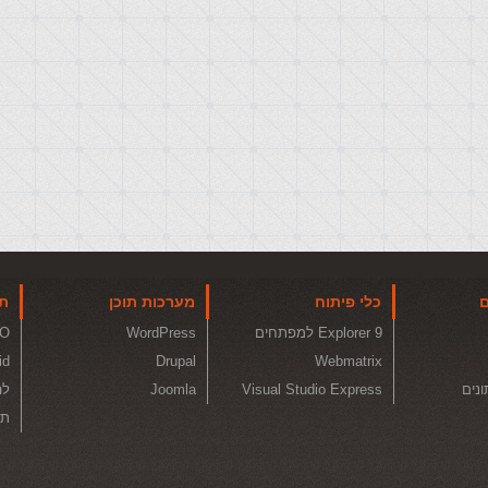
ם
כלי פיתוח
מערכות תוכן
תו
Explorer 9 למפתחים
WordPress
O
id
Drupal
Webmatrix
ונים
Visual Studio Express
Joomla
לה
תכ