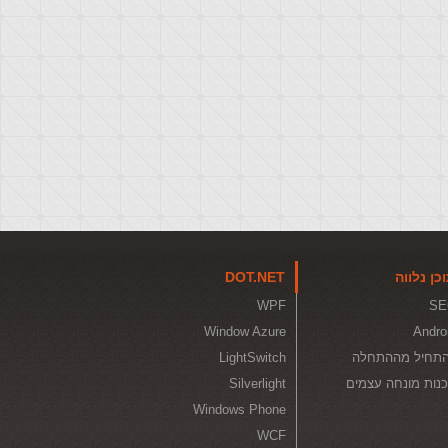
כן נלווה
DOT.NET
WPF
SE
Window Azure
Andro
תחיל מההתחלה
LightSwitch
נות מונחה עצמים
Silverlight
Windows Phone
WCF