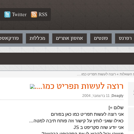
Twitter
RSS
רפרנס
פונטים
אחסון אתרים
מכללות
פודקאסט
ת השאלות‏
»
רוצה לעשות תפריט כמו….
רוצה לעשות תפריט כמו….
Deagly
,‏
11 בדצמבר, 2004
שלום =]
אני רוצה לעשות תפריט כמו כאן בפורום
כאילו שאני לוחץ על קישור וזה פותח תיבה למטה…
אני יודע שזה סקריפט ב JS
מישהו יכול להביא לי את הסקריפט בבקשה?