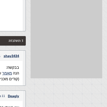
3 תשובות
shay3434
11 בדצ
בבקשה:
הנה
מאמר
שי
(קודים מוכנ
Deagly
11 בדצמבר, 2004 בשעה 6:42 pm