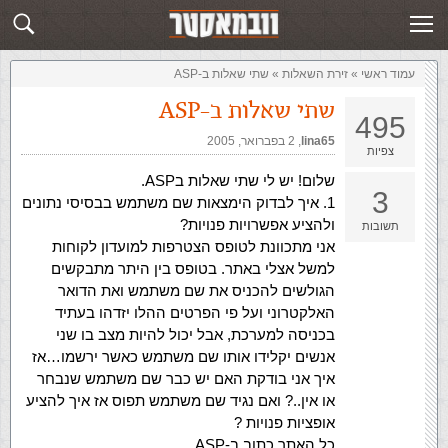
זירת השאלות
שלח תשובה
עמוד ראשי
»
‏זירת השאלות‏
»
שתי שאלות ב-ASP
שתי שאלות ב-ASP
495
lina65
,‏
2 בפברואר, 2005
צפיות
שלום! יש לי שתי שאלות בASP.
3
1. איך לבדוק הימצאות שם משתמש בבסיסי נתונים
ולהציע אפשרויות פנויות?
תשובות
אני מתכוונת לטופס הצטרפות למועדון לקוחות
למשל אצלי באתר. בטופס בין היתר מתבקשים
הגולשים להכניס את שם משתמש ואת הדואר
האלקטרוני ועל פי הפרטים ההלו יזדהו בעתיד
בכניסה למערכת, אבל יכול להיות מצב בו שני
אנשים יקלידו אותו שם משתמש כאשר ירשמו…אז
איך אני בודקת האם יש כבר שם משתמש שנבחר
או אין..? ואם נגיד שם משתמש תפוס אז איך להציע
אופציות פנויות ?
כל האתר כתוב ב-ASP.