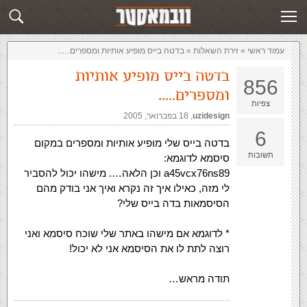
זירת השאלות
שלח תשובה
עמוד ראשי
»
‏זירת השאלות‏
»
בדטה בייס מופיע אותיות ומספרים…..
בדטה בייס מופיע אותיות
856
ומספרים…..
צפיות
uzidesign
,‏
18 בפברואר, 2005
6
בדטה בייס שלי מופיע אותיות ומספרים במקום
תשובות
סיסמא לדוגמא:
a45vcx76ns89 וכן הלאה…. מישהו יכול להסביר
לי מזה, כאילו איך זה נקרא ואיך אני בודק מהם
הסיסמאות בדה בייס שלי?
* לדוגמא אם מישהו באתר שלי שוכח סיסמא ואני
רוצה לתת לו את הסיסמא אני לא יכול!
תודה מראש…