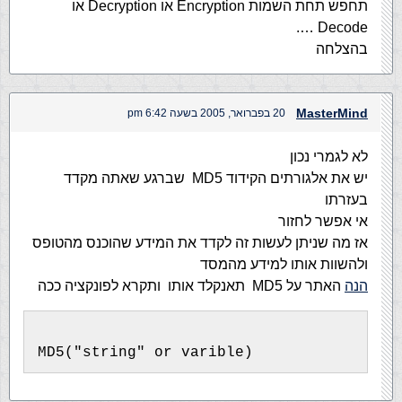
תחפש תחת השמות Encryption או Decryption או
Decode ….
בהצלחה
MasterMind
20 בפברואר, 2005 בשעה 6:42 pm
לא לגמרי נכון
יש את אלגורתים הקידוד MD5 שברגע שאתה מקדד
בעזרתו
אי אפשר לחזור
אז מה שניתן לעשות זה לקדד את המידע שהוכנס מהטופס
ולהשוות אותו למידע מהמסד
הנה
האתר על MD5 תאנקלד אותו ותקרא לפונקציה ככה
MD5("string" or varible)