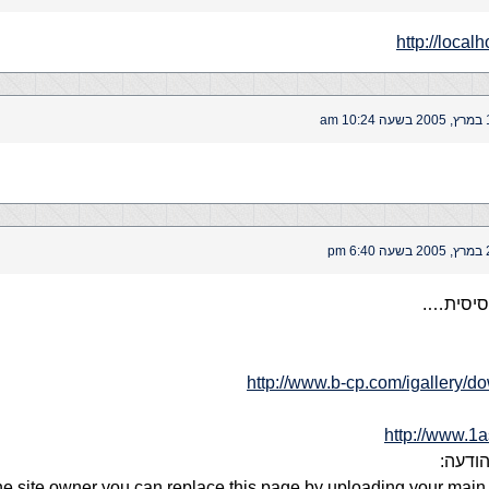
http://localh
10 am
6: pm
סיסית….
http://www.b-cp.com/igallery/d
http://www.1
הודעה:
the site owner you can replace this page by uploading your mai