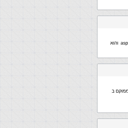
לדעת הוא איך בפעל מריצים ב IE קוד aspx (אחרי שהועתק כקובץ עם סיומת aspx והוא
רי שהועתק כקובץ עם סיומת aspx והוא ממוקם ב