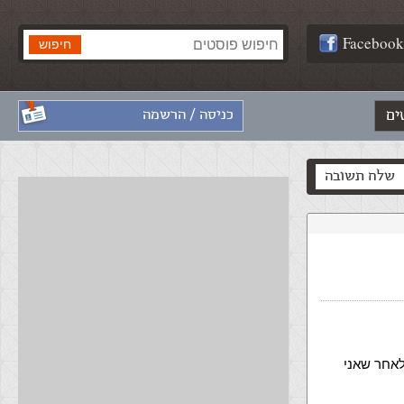
Facebook
ים
כניסה / הרשמה
שלח תשובה
IIS (ב XP PRO ) ע"פ ההדרכה בהקדמה ל ASP . לאחר שאני