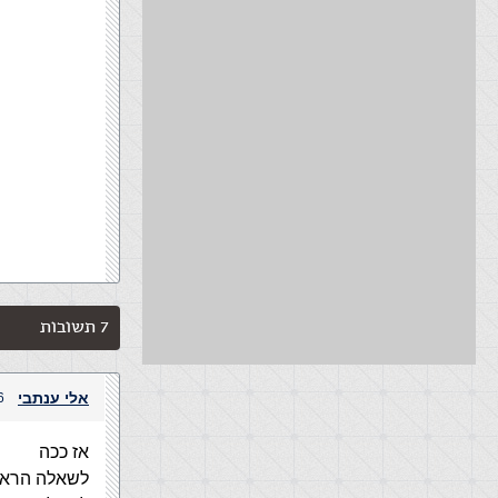
7 תשובות
אלי ענתבי
16 במרץ,
אז ככה
לשאלה הראשונה – תחת etpub