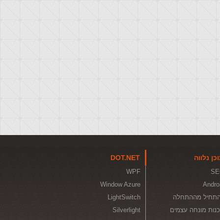
כן נלווה
DOT.NET
WPF
SE
Window Azure
Andro
תחיל מההתחלה
LightSwitch
נות מונחה עצמים
Silverlight