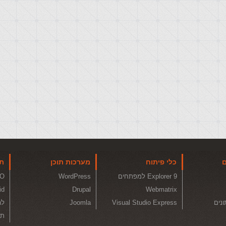
ם
כלי פיתוח
מערכות תוכן
תו
Explorer 9 למפתחים
WordPress
O
id
Drupal
Webmatrix
ונים
Visual Studio Express
Joomla
לה
תכ