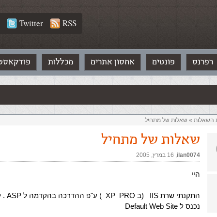
Twitter
RSS
רפרנס
פונטים
אחסון אתרים
מכללות
פודקאסט
ת השאלות‏
»
שאלות של מתחיל
שאלות של מתחיל
ilan0074
,‏
16 במרץ, 2005
היי
התקנתי שרת 
נכנס ל Default Web Site