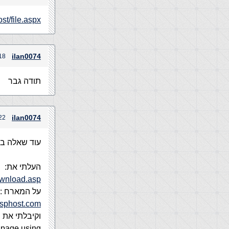
ost/file.aspx
ilan0074
18 במרץ, 2005 בשעה :24
תודה גבר
ilan0074
22 במרץ, 2005 בשעה 40
עוד שאלה ב
העלתי את:
ownload.asp
על המארח :
asphost.com
וקיבלתי את 
n page using