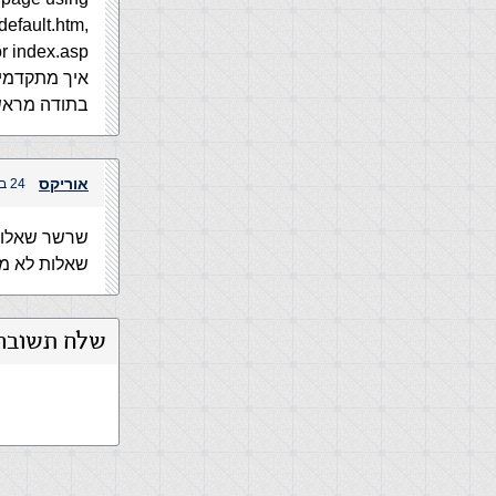
default.htm,
r index.asp.
איך מתקדמי
בתודה מראש
אוריקס
24 במרץ, 2005 בשעה 3:12 pm
שרשר שאלות
שאלות לא מש
שלח תשובה