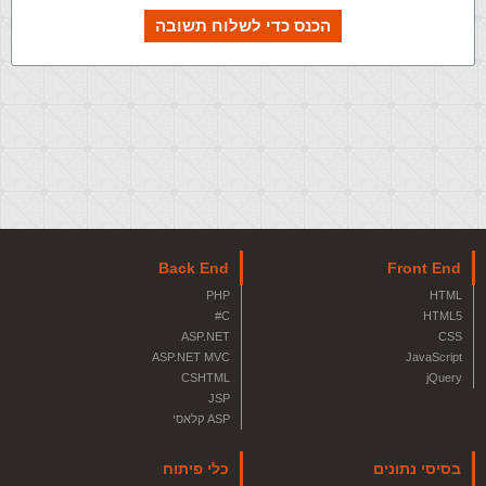
הכנס כדי לשלוח תשובה
Back End
Front End
PHP
HTML
C#
HTML5
ASP.NET
CSS
ASP.NET MVC
JavaScript
CSHTML
jQuery
JSP
ASP קלאסי
בסיסי נתונים
כלי פיתוח