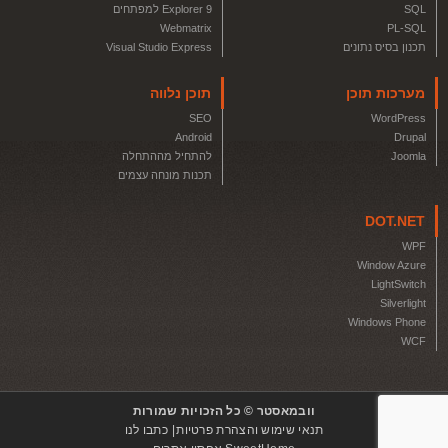
SQL
Explorer 9 למפתחים
Webmatrix
PL-SQL
תכנון בסיס נתונים
Visual Studio Express
מערכות תוכן
תוכן נלווה
SEO
WordPress
Android
Drupal
Joomla
להתחיל מההתחלה
תכנות מונחה עצמים
DOT.NET
WPF
Window Azure
LightSwitch
Silverlight
Windows Phone
WCF
וובמאסטר © כל הזכויות שמורות
תנאי שימוש והצהרת פרטיות
כתבו לנו