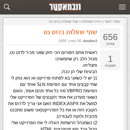
זירת השאלות
שלח תשובה
עמוד ראשי
»
‏זירת השאלות‏
»
שתי שאלות בדוט נט
שתי שאלות בדוט נט
656
doudou3
,‏
30 במרץ, 2005
צפיות
ראשית אתם הפורום הכי חזק שאני מכיר לדוט נט,
1
מכול הלב רק שתמשיכו
ותצליחו.
תשובות
הבעיות שלי הן ככה:
1( יש לי כשאני בא לפתוח פרוייקט אז הוא נותן לי
שתי קבצים אחד עם הסיומת SLN ואחד עם
הסיומת VBPRO מה כל אחד מהם אומר, והאם
כשאני מעדכן את אחד הקבצים של הפרוייקט שלי
למשל את INDEX.ASPX האם אני צריך לדרוס את
הקובץ הזה או את כל הפרוייקט(אני פשוט מתכנט
מהבית ולוקח לעבודה).
2) כשמנהל הרשתות העלה לי את הפרוייקט שלי
הכול עבד חוץ מהקבצים HTML