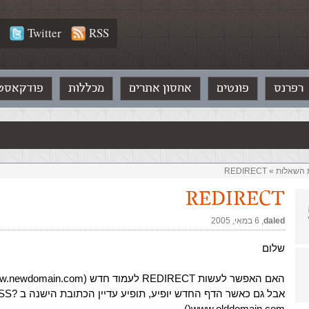
Twitter
RSS
רפרנס
פונטים
אחסון אתרים
מכללות
פודקאסט
ת השאלות‏
»
REDIRECT
REDIRECT
daled
,‏
6 במאי, 2005
שלום
האם האפשר לעשות REDIRECT לעמוד חדש (www.newdomain.com)
אבל גם כאשר הדף החדש יו
)www.olddomain.com)