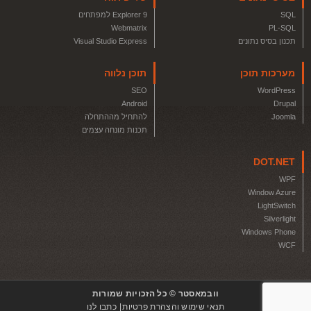
SQL
Explorer 9 למפתחים
Webmatrix
PL-SQL
תכנון בסיס נתונים
Visual Studio Express
מערכות תוכן
תוכן נלווה
SEO
WordPress
Android
Drupal
Joomla
להתחיל מההתחלה
תכנות מונחה עצמים
DOT.NET
WPF
Window Azure
LightSwitch
Silverlight
Windows Phone
WCF
וובמאסטר © כל הזכויות שמורות
תנאי שימוש והצהרת פרטיות
כתבו לנו