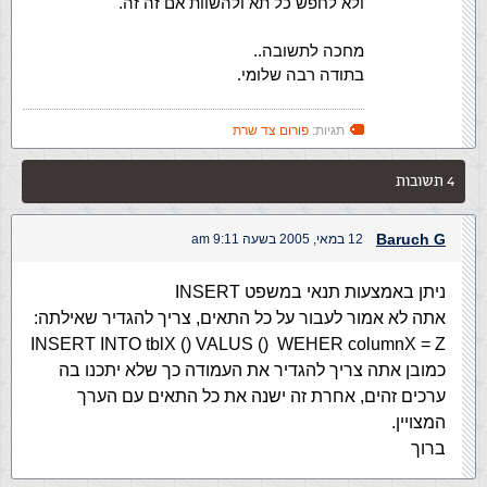
ולא לחפש כל תא ולהשוות אם זה זה.
מחכה לתשובה..
בתודה רבה שלומי.
תגיות:
פורום צד שרת
4 תשובות
Baruch G
12 במאי, 2005 בשעה 9:11 am
ניתן באמצעות תנאי במשפט INSERT
אתה לא אמור לעבור על כל התאים, צריך להגדיר שאילתה:
INSERT INTO tblX () VALUS () WEHER columnX = Z
כמובן אתה צריך להגדיר את העמודה כך שלא יתכנו בה
ערכים זהים, אחרת זה ישנה את כל התאים עם הערך
המצויין.
ברוך