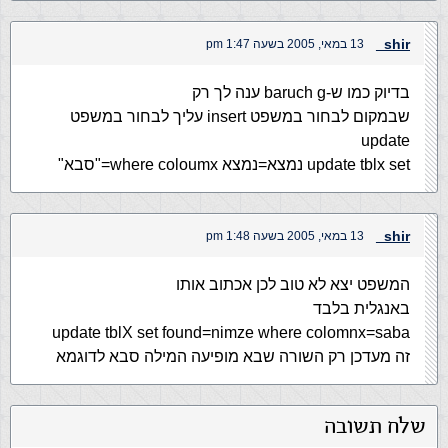
shir_
13 במאי, 2005 בשעה 1:47 pm
בדיוק כמו ש-baruch g ענה לך רק
שבמקום לבחור במשפט insert עליך לבחור במשפט
update
update tblx set נמצא=נמצא where coloumx="סבא"
shir_
13 במאי, 2005 בשעה 1:48 pm
המשפט יצא לא טוב לכן אכתוב אותו
באנגלית בלבד
update tblX set found=nimze where colomnx=saba
זה מעדכן רק השורה שבא מופיעה המילה סבא לדוגמא
שלח תשובה