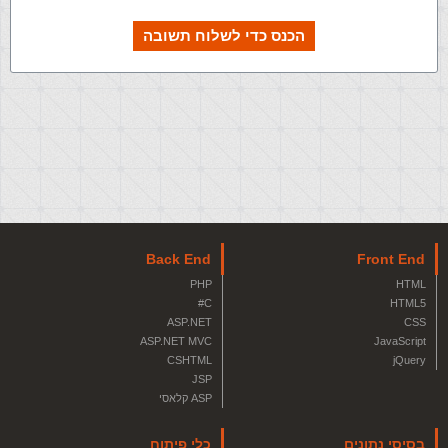
הכנס כדי לשלוח תשובה
Back End
Front End
PHP
HTML
C#
HTML5
ASP.NET
CSS
ASP.NET MVC
JavaScript
CSHTML
jQuery
JSP
ASP קלאסי
בסיסי נתונים
כלי פיתוח