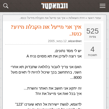
זירת השאלות
שלח תשובה
עמוד ראשי
»
‏זירת השאלות‏
»
איך אני מייעל את הקבלת מידע? כנסו..
איך אני מייעל את הקבלת מידע?
525
כנסו..
צפיות
wizardnet
,‏
12 במאי, 2005
4
יש לי מסד נתונים,
תשובות
אני רוצה לעדכן את תא מסוים נניח A
האם אני צריך לעבור בלולאה שתבדוק תא אחרי
השני, בהתחשב בכך שיכול להיות לי תאים מעל
8000…
זה יתקע אני חושב את האתר והשרת…
איך בכל זאת אני מייעל את זה?
לדוגמא, לגשת יישירות אל התא שערכו "123"