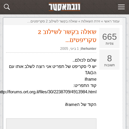
זירת השאלות
שלח תשובה
עמוד ראשי
»
‏זירת השאלות‏
»
שאלה בקשר לשילוב 2 סקריפטים…
שאלה בקשר לשילוב 2
665
סקריפטים…
צפיות
thehunter
,‏
1 ביוני, 2005
8
שלום לכולם..
תשובות
יש לי סקריפט של תפריט אני רוצה לשלב אותו עם
הTAG
iframe
קוד התפריט:
http://forums.ort.org.il/files/30/2238709/4913984.html
הקוד של הiframe