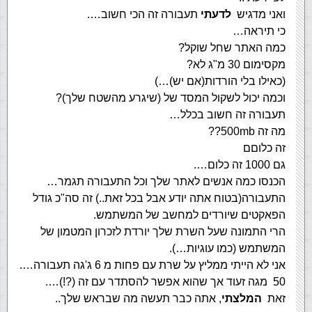
ואני מדגיש
לדעתי
תעבורה זה הכי חשוב….
כי תיראה…
כמה האתר שחל שוקל?
מקסימום 30 מ"ג לא?
(כאילו בלי הורדות(אם יש)…)
וכמה יכול לשקול המסד של (שיגרע מהשטח שלך)?
תעבורה זה חשוב בכלל…
מה זה 500mb??
זה כלוםם
גם 1000 זה כלום….
הכנסו כמה אנשים לאתר שלך וכל התעבורה תגמר…
התעבורה(בטוח אתה יודע אבל בכל זאת..) זה סה"כ גודל
הפאקטים שיורדים למחשב של המשתמש.
הרי התמונה שעל השרת שלך יורדת לזכרון המטמון של
המשתמש (כמו עוגיות…).
אני לא הייתי ממליץ על שרת עם פחות מ 6 ג'גה תעבורה….
50 מגה זעוד אך שהוא אפשר להסתדר עם זה (?!)….
זאת
המלצתי
, אתה כבר תעשה מה שבראש שלך..