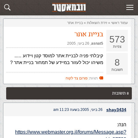
זירת השאלות
שלח תשובה
עמוד ראשי
»
‏זירת השאלות‏
»
בניית אתר
בניית אתר
573
asnat5
,‏
26 ביוני, 2005
צפיות
קיבלתי פניה לבניית אתר למוסד קטן ויידוע …..
8
משיהו יכול לעזור במיידע של תמחור בניית אתר ?
תשובות
תגיות:
פורום צד לקוח
8 תשובות
shay3434
26 ביוני, 2005 בשעה 11:23 am
הנה:
https://www.webmaster.org.il/forums/Message.asp?