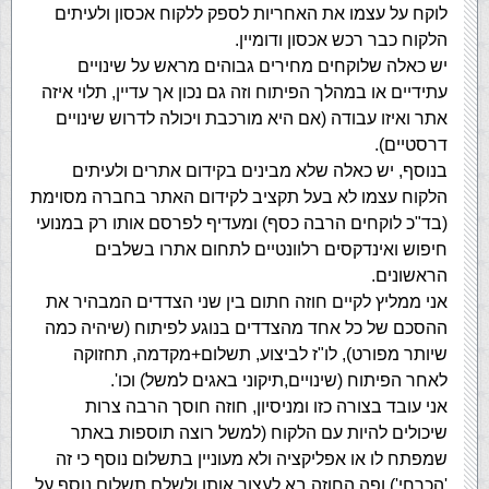
לוקח על עצמו את האחריות לספק ללקוח אכסון ולעיתים
הלקוח כבר רכש אכסון ודומיין.
יש כאלה שלוקחים מחירים גבוהים מראש על שינויים
עתידיים או במהלך הפיתוח וזה גם נכון אך עדיין, תלוי איזה
אתר ואיזו עבודה (אם היא מורכבת ויכולה לדרוש שינויים
דרסטיים).
בנוסף, יש כאלה שלא מבינים בקידום אתרים ולעיתים
הלקוח עצמו לא בעל תקציב לקידום האתר בחברה מסוימת
(בד"כ לוקחים הרבה כסף) ומעדיף לפרסם אותו רק במנועי
חיפוש ואינדקסים רלוונטיים לתחום אתרו בשלבים
הראשונים.
אני ממליץ לקיים חוזה חתום בין שני הצדדים המבהיר את
ההסכם של כל אחד מהצדדים בנוגע לפיתוח (שיהיה כמה
שיותר מפורט), לו"ז לביצוע, תשלום+מקדמה, תחזוקה
לאחר הפיתוח (שינויים,תיקוני באגים למשל) וכו'.
אני עובד בצורה כזו ומניסיון, חוזה חוסך הרבה צרות
שיכולים להיות עם הלקוח (למשל רוצה תוספות באתר
שמפתח לו או אפליקציה ולא מעוניין בתשלום נוסף כי זה
'הכרחי') ופה החוזה בא לעצור אותו ולשלם תשלום נוסף על