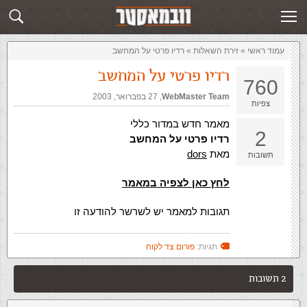
זירת השאלות
שלח תשובה
עמוד ראשי
»
‏זירת השאלות‏
»
רדיו פרטי על המחשב
רדיו פרטי על המחשב
760
WebMaster Team
,‏
27 בפברואר, 2003
צפיות
מאמר חדש במדור כללי
2
רדיו פרטי על המחשב
מאת
dors
תשובות
לחץ כאן לצפיה במאמר
תגובות למאמר יש לשרשר להודעה זו
תגיות:
פורום צד לקוח
2 תשובות