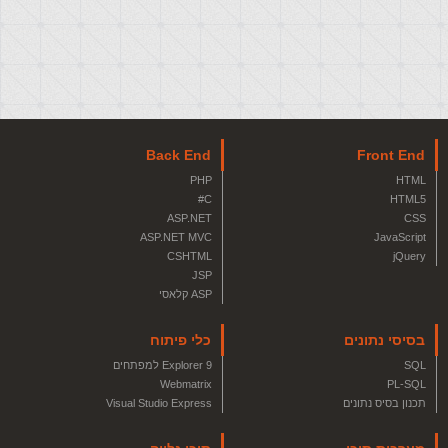
Back End
Front End
PHP
HTML
C#
HTML5
ASP.NET
CSS
ASP.NET MVC
JavaScript
CSHTML
jQuery
JSP
ASP קלאסי
בסיסי נתונים
כלי פיתוח
SQL
Explorer 9 למפתחים
Webmatrix
PL-SQL
תכנון בסיס נתונים
Visual Studio Express