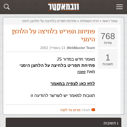
זירת השאלות
שלח תשובה
עמוד ראשי
»
‏זירת השאלות‏
»
פתיחת תפריט בלחיצה על הלחצן הימני
פתיחת תפריט בלחיצה על הלחצן
768
הימני
צפיות
WebMaster Team
,‏
13 באפריל, 2002
1
מאמר חדש במדור JS
תשובות
פתיחת תפריט בלחיצה על הלחצן הימני
מאת
roee
לחץ כאן לצפיה במאמר
תגובות למאמר יש לשרשר להודעה זו
תגיות:
פורום צד לקוח
1 תשובות