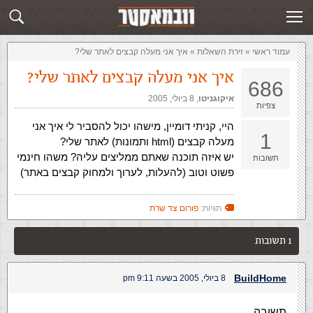
זירת השאלות
שלח תשובה
עמוד ראשי
»
‏זירת השאלות‏
»
איך אני מעלה קבצים לאתר שלי?
איך אני מעלה קבצים לאתר שלי?
686
איקוגניטו
,‏
8 ביולי, 2005
צפיות
היי, קניתי דומיין, מישהו יכול להסביר לי איך אני
1
מעלה קבצים (html ותמונות) לאתר שלי?
יש איזה תוכנה שאתם ממליצים עליה? משהו חינמי
תשובות
פשוט וטוב (להעלות, לערוך ולמחוק קבצים באתר)
תגיות:
פורום צד שרת
1 תשובות
BuildHome
8 ביולי, 2005 בשעה 9:11 pm
תשובה