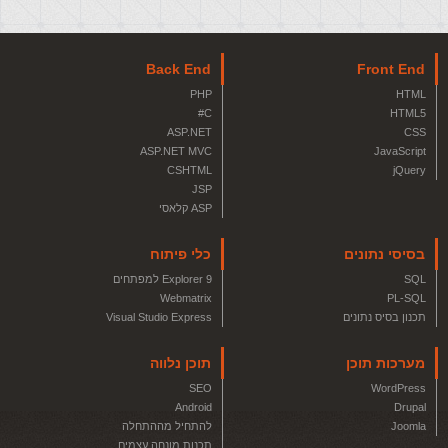
Back End
Front End
PHP
HTML
C#
HTML5
ASP.NET
CSS
ASP.NET MVC
JavaScript
CSHTML
jQuery
JSP
ASP קלאסי
בסיסי נתונים
כלי פיתוח
SQL
Explorer 9 למפתחים
Webmatrix
PL-SQL
תכנון בסיס נתונים
Visual Studio Express
מערכות תוכן
תוכן נלווה
SEO
WordPress
Android
Drupal
Joomla
להתחיל מההתחלה
תכנות מונחה עצמים