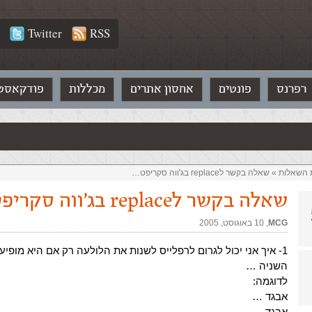
Twitter
RSS
רפרנס
פונטים
אחסון אתרים
מכללות
פודקאסט
ת השאלות‏
»
שאלה בקשר לreplace בג'ווה סקריפט…
שאלה בקשר לreplace בג'ווה סקריפט…
MCG
,‏
10 באוגוסט, 2005
1- איך אני יכול לגרום לרפלייס לשנות את הלולעה רק אם היא מופי
השניה …
לדוגמה:
אבגד …
אבגד