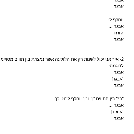
אבגד
יוחלף ל:
אבגד …
הוזח
אבגד
2- איך אני יכול לשנות רק את הלולעה אשר נמצאת בין תווים מסויימים:
לדוגמה:
אבגד
[אבגד]
אבגד
"בג" בין התווים "[" ו "]" יוחלף ל "וז" כך:
אבגד …
[א
וז
ד]
אבגד