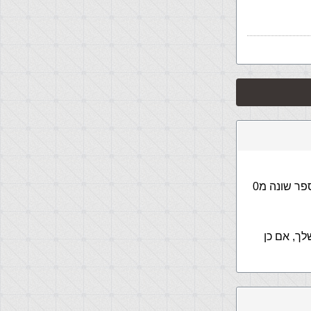
בקשר לראשון, פשוט תבדוק אם משתנה הלולאנ שלך שווה ל1 או אם התחלת במספר שונה מ0
לך, אם כן