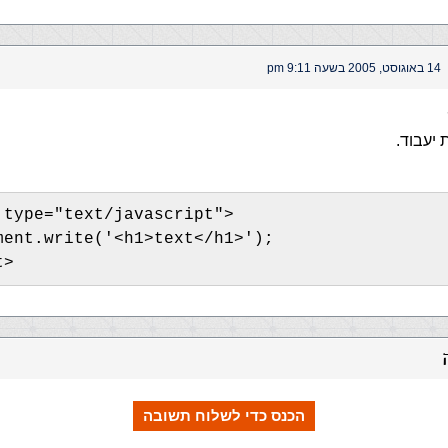
14 באוגוסט, 2005 בשעה 9:11 pm
יעבוד.
 type="text/javascript">
ment.write('<h1>text</h1>');
t>
הכנס כדי לשלוח תשובה