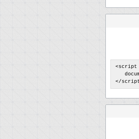
<script
   docu
</scrip