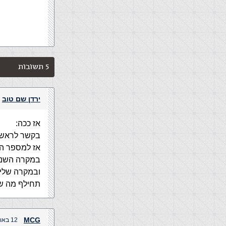
5 תשובות
ירדן שם טוב
אז ככה:
אז למספר הע
במקרה השני
ובמקרה שליש
תחילף מה ש
MCG
12 באוגוסט, 2005 בשעה 9:05 pm