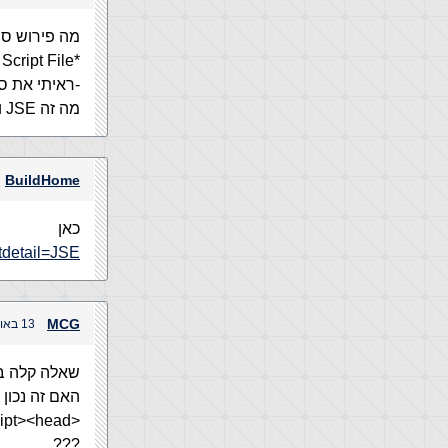
מה פירוש סוג ה
*JScript Encoded Script File *
-ראיתי את ס
מה זה JSE ולמה הוא משמש האם הוא כמו JS ???
BuildHome
כאן
xtdetail=JSE
MCG
13 באוגוסט, 2005 בשעה 6:55 pm
שאלה קלה בקשר לL
האם זה נכון 
<head/><script>document.write('<h1>text</h1>')</script><head>
???