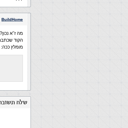
BuildHome
מה ז"א נכון?
הקוד שכתבת 
מומלץ ככה:
שלח תשובה