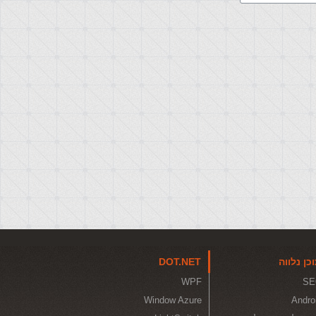
כן נלווה
DOT.NET
WPF
SE
Window Azure
Andro