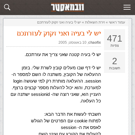
זירת השאלות
שלח תשובה
עמוד ראשי
»
‏זירת השאלות‏
»
יש לי בעיה ואני זקוק לעזרתכם
יש לי בעיה ואני זקוק לעזרתכם
471
chaofix
,‏
10 באוגוסט, 2005
צפיות
יש לי בעיה קטנה שאני צריך את עזרתכם.
2
יש לי דף שבו מעלים קובץ לשרת שלי. בזמן
תשובות
ההעלאה של הקובץ, משתנה לו השם למספר ה-
session. ההעלאה מותרת רק למי שעושה login
למערכת, והוא יכול להעלות מספר קבצים ברצף.
העניין הוא, שאני רוצה שה- sessionid ישתנה עם
כל העלאה.
חשבתי לעשות את הדבר הבא:
לפתוח cookie עם הפרטים של הגולש
לאפס את ה- session
להעלות את הקובץ עם שינוי השם