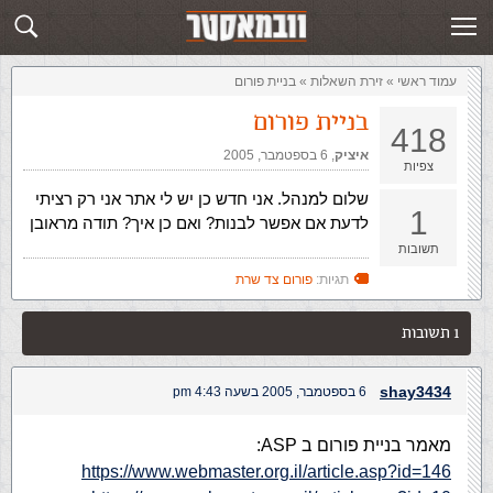
זירת השאלות
שלח תשובה
עמוד ראשי
»
‏זירת השאלות‏
»
בניית פורום
בניית פורום
418
איציק
,‏
6 בספטמבר, 2005
צפיות
שלום למנהל. אני חדש כן יש לי אתר אני רק רציתי
1
לדעת אם אפשר לבנות? ואם כן איך? תודה מראובן
תשובות
תגיות:
פורום צד שרת
1 תשובות
shay3434
6 בספטמבר, 2005 בשעה 4:43 pm
מאמר בניית פורום ב ASP:
https://www.webmaster.org.il/article.asp?id=146