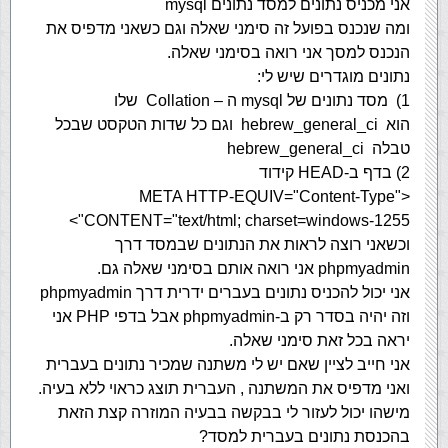
אני מכניס נתונים למסד נתונים mysql
ומה שנכנס בפועל זה סימני שאלה וגם כשאני מדפיס את
הנכנס למסך אני רואה בסימני שאלה.
נתונים מוגדרים שיש לי:
1) מסד נתונים של mysql ה – Collation שלו
הוא hebrew_general_ci וגם כל שדות הטקסט שבכל
טבלה hebrew_general_ci
2) בדף ב-HEAD קידוד
<META HTTP-EQUIV="Content-Type"
CONTENT="text/html; charset=windows-1255">
וכשאני רוצה לראות את הנתונים שבמסד דרך
phpmyadmin אני רואה אותם בסימני שאלה גם.
אני יכול להכניס נתונים בעברים ידרית דרך phpmyadmin
וזה יהיה בסדר רק ב-phpmyadmin אבל בדפי PHP אני
יראה בכל זאת סימני שאלה.
אני חייב לציין שאם יש לי משתנה שמכיר נתונים בעברית
ואני מדפיס את המשתנה , העברית תוצג כראוי ללא בעיה.
מישהו יכול לעזור לי בבקשה בבעיה המוזרה קצת הזאת
בהכנסת נתונים בעברית למסד?