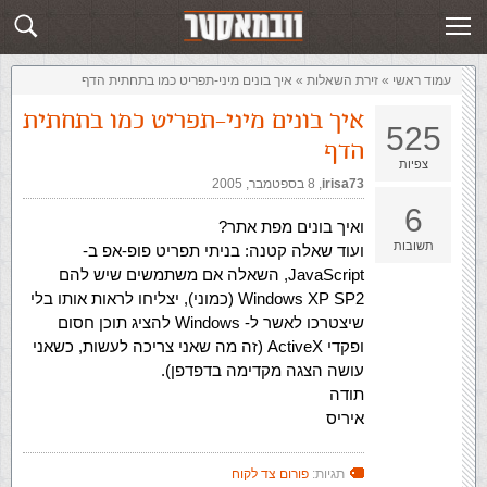
זירת השאלות
שלח תשובה
עמוד ראשי
»
‏זירת השאלות‏
»
איך בונים מיני-תפריט כמו בתחתית הדף
איך בונים מיני-תפריט כמו בתחתית
525
הדף
צפיות
irisa73
,‏
8 בספטמבר, 2005
6
ואיך בונים מפת אתר?
תשובות
ועוד שאלה קטנה: בניתי תפריט פופ-אפ ב-
JavaScript, השאלה אם משתמשים שיש להם
Windows XP SP2 (כמוני), יצליחו לראות אותו בלי
שיצטרכו לאשר ל- Windows להציג תוכן חסום
ופקדי ActiveX (זה מה שאני צריכה לעשות, כשאני
עושה הצגה מקדימה בדפדפן).
תודה
איריס
תגיות:
פורום צד לקוח