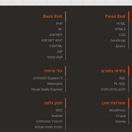
Back End
Front End
PHP
HTML
C#
HTML5
ASP.NET
CSS
ASP.NET MVC
JavaScript
CSHTML
jQuery
JSP
ASP קלאסי
בסיסי נתונים
כלי פיתוח
SQL
Explorer 9 למפתחים
Webmatrix
PL-SQL
תכנון בסיס נתונים
Visual Studio Express
מערכות תוכן
תוכן נלווה
SEO
WordPress
Android
Drupal
Joomla
להתחיל מההתחלה
תכנות מונחה עצמים