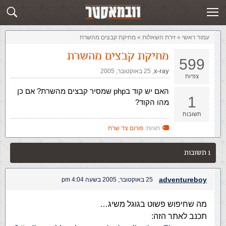
זירת השאלות
שלח תשובה
עמוד ראשי
»
‏זירת השאלות‏
»
מחיקת קבצים מהשרת
מחיקת קבצים מהשרת
599
x-ray
,‏
25 באוקטובר, 2005
צפיות
האם יש קוד בphp שמסיר קבצים מהשרת? אם כן
1
מהו הקוד?
תשובות
תגיות:
פורום צד שרת
1 תשובות
adventureboy
25 באוקטובר, 2005 בשעה 4:04 pm
מה שחיפוש פשוט בגוגל משיג…
תכנב לאתר הזה: