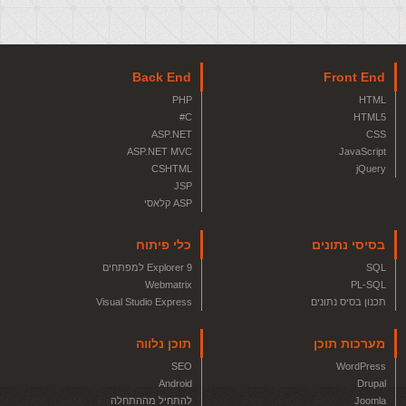
Back End
Front End
PHP
HTML
C#
HTML5
ASP.NET
CSS
ASP.NET MVC
JavaScript
CSHTML
jQuery
JSP
ASP קלאסי
בסיסי נתונים
כלי פיתוח
SQL
Explorer 9 למפתחים
Webmatrix
PL-SQL
תכנון בסיס נתונים
Visual Studio Express
מערכות תוכן
תוכן נלווה
SEO
WordPress
Android
Drupal
Joomla
להתחיל מההתחלה