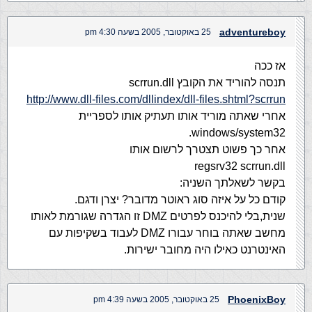
adventureboy
25 באוקטובר, 2005 בשעה 4:30 pm
אז ככה
תנסה להוריד את הקובץ scrrun.dll
http://www.dll-files.com/dllindex/dll-files.shtml?scrrun
אחרי שאתה מוריד אותו תעתיק אותו לספריית
windows/system32.
אחר כך פשוט תצטרך לרשום אותו
regsrv32 scrrun.dll
בקשר לשאלתך השניה:
קודם כל על איזה סוג ראוטר מדובר? יצרן ודגם.
שנית,בלי להיכנס לפרטים DMZ זו הגדרה שגורמת לאותו
מחשב שאתה בוחר עבורו DMZ לעבוד בשקיפות עם
האינטרנט כאילו היה מחובר ישירות.
PhoenixBoy
25 באוקטובר, 2005 בשעה 4:39 pm