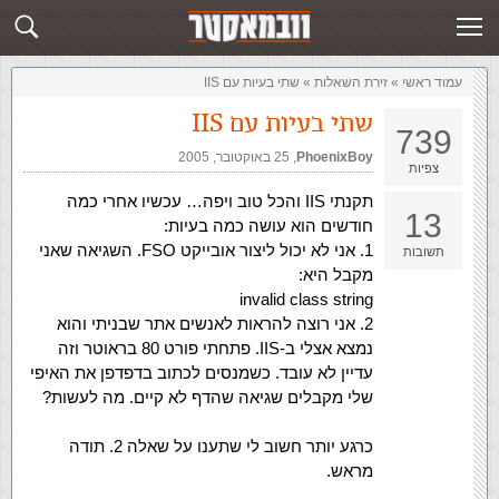
זירת השאלות
שלח תשובה
עמוד ראשי
»
‏זירת השאלות‏
»
שתי בעיות עם IIS
שתי בעיות עם IIS
739
PhoenixBoy
,‏
25 באוקטובר, 2005
צפיות
תקנתי IIS והכל טוב ויפה… עכשיו אחרי כמה
13
חודשים הוא עושה כמה בעיות:
1. אני לא יכול ליצור אובייקט FSO. השגיאה שאני
תשובות
מקבל היא:
invalid class string
2. אני רוצה להראות לאנשים אתר שבניתי והוא
נמצא אצלי ב-IIS. פתחתי פורט 80 בראוטר וזה
עדיין לא עובד. כשמנסים לכתוב בדפדפן את האיפי
שלי מקבלים שגיאה שהדף לא קיים. מה לעשות?
כרגע יותר חשוב לי שתענו על שאלה 2. תודה
מראש.