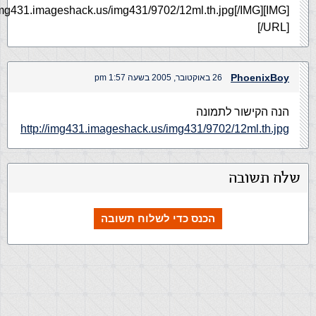
tp://img431.imageshack.us/img431/9702/12ml.th.jpg[/IMG]
[/URL]
PhoenixBoy
26 באוקטובר, 2005 בשעה 1:57 pm
הנה הקישור לתמונה
http://img431.imageshack.us/img431/9702/12ml.th.jpg
שלח תשובה
הכנס כדי לשלוח תשובה