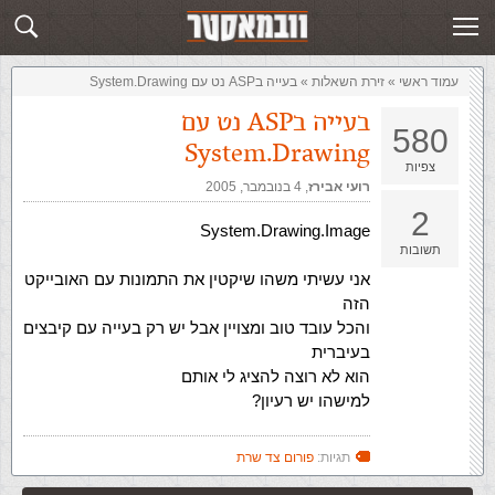
זירת השאלות
שלח תשובה
עמוד ראשי
»
‏זירת השאלות‏
»
בעייה בASP נט עם System.Drawing
בעייה בASP נט עם
580
System.Drawing
צפיות
רועי אבירז
,‏
4 בנובמבר, 2005
2
System.Drawing.Image
תשובות
אני עשיתי משהו שיקטין את התמונות עם האובייקט
הזה
והכל עובד טוב ומצויין אבל יש רק בעייה עם קיבצים
בעיברית
הוא לא רוצה להציג לי אותם
למישהו יש רעיון?
תגיות:
פורום צד שרת