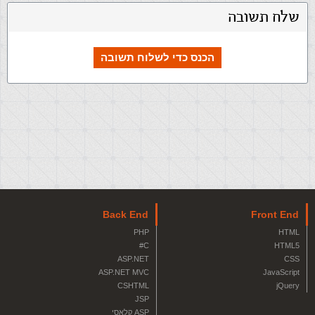
שלח תשובה
הכנס כדי לשלוח תשובה
Back End
Front End
PHP
HTML
C#
HTML5
ASP.NET
CSS
ASP.NET MVC
JavaScript
CSHTML
jQuery
JSP
ASP קלאסי