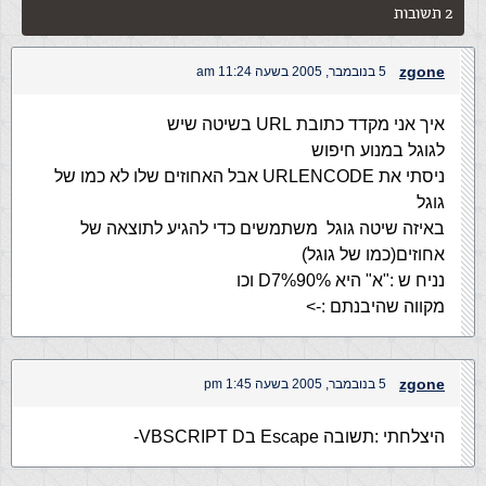
2 תשובות
zgone
5 בנובמבר, 2005 בשעה 11:24 am
איך אני מקדד כתובת URL בשיטה שיש
לגוגל במנוע חיפוש
ניסתי את URLENCODE אבל האחוזים שלו לא כמו של
גוגל
באיזה שיטה גוגל משתמשים כדי להגיע לתוצאה של
אחוזים(כמו של גוגל)
נניח ש :"א" היא %D7%90 וכו
מקווה שהיבנתם :->
zgone
5 בנובמבר, 2005 בשעה 1:45 pm
היצלחתי :תשובה Escape בVBSCRIPT D-