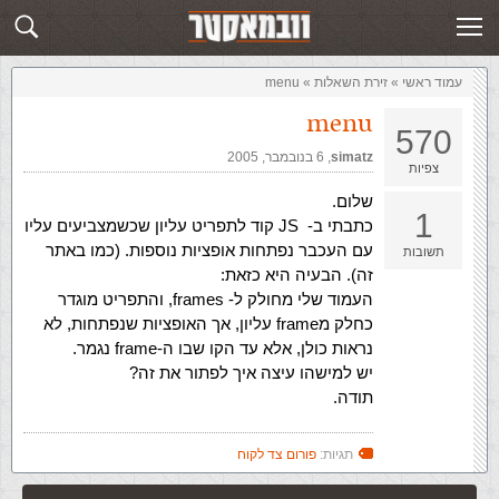
זירת השאלות
שלח תשובה
עמוד ראשי
»
‏זירת השאלות‏
»
menu
menu
570
simatz
,‏
6 בנובמבר, 2005
צפיות
שלום.
1
כתבתי ב- JS קוד לתפריט עליון שכשמצביעים עליו
עם העכבר נפתחות אופציות נוספות. (כמו באתר
תשובות
זה). הבעיה היא כזאת:
העמוד שלי מחולק ל- frames, והתפריט מוגדר
כחלק מframe עליון, אך האופציות שנפתחות, לא
נראות כולן, אלא עד הקו שבו ה-frame נגמר.
יש למישהו עיצה איך לפתור את זה?
תודה.
תגיות:
פורום צד לקוח