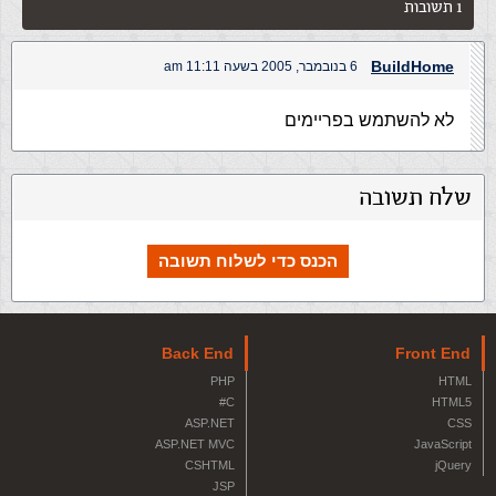
1 תשובות
BuildHome
6 בנובמבר, 2005 בשעה 11:11 am
לא להשתמש בפריימים
שלח תשובה
הכנס כדי לשלוח תשובה
Back End
Front End
PHP
HTML
C#
HTML5
ASP.NET
CSS
ASP.NET MVC
JavaScript
CSHTML
jQuery
JSP