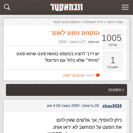
זירת השאלות
שלח תשובה
עמוד ראשי
»
‏זירת השאלות‏
»
הוספת פונט לאתר
הוספת פונט לאתר
1005
sberez
,‏
27 בדצמבר, 2005
צפיות
יש דרך להציג בטקסט בhtml פונט שהוא פונט
1
"מיוחד" שלא כלול עם וינדווס?
תשובות
תגיות:
פורום צד לקוח
1 תשובות
shay3434
28 בדצמבר, 2005 בשעה 4:28 pm
ניתן להוסיף, אך גולשים שאין להם
את הפונט על המחשב לא יראו אותו.