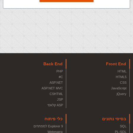
Back End
Front End
PHP
HTML
C#
HTML5
ASP.NET
CSS
ASP.NET MVC
JavaScript
CSHTML
jQuery
JSP
ASP קלאסי
בסיסי נתונים
כלי פיתוח
SQL
Explorer 9 למפתחים
Webmatrix
PL-SQL