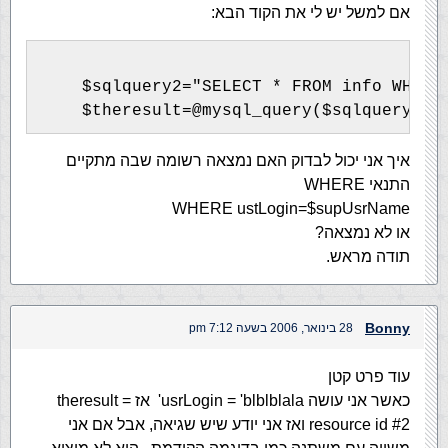
אם למשל יש לי את הקוד הבא:
    $sqlquery2="SELECT * FROM info WHERE
    $theresult=@mysql_query($sqlquery2,$
איך אני יכול לבדוק האם נמצאה רשומה שבה מתקיים
התנאי WHERE
WHERE ustLogin=$supUsrName
או לא נמצאה?
תודה מראש.
Bonny
28 בינואר, 2006 בשעה 7:12 pm
עוד פרט קטן
כאשר אני עושה usrLogin = 'blblblala' אז theresult =
resource id #2 ואז אני יודע שיש שגיאה, אבל אם אני