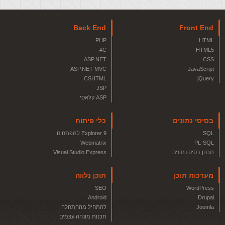
Back End
Front End
PHP
HTML
C#
HTML5
ASP.NET
CSS
ASP.NET MVC
JavaScript
CSHTML
jQuery
JSP
ASP קלאסי
בסיסי נתונים
כלי פיתוח
SQL
Explorer 9 למפתחים
Webmatrix
PL-SQL
תכנון בסיס נתונים
Visual Studio Express
מערכות תוכן
תוכן נלווה
SEO
WordPress
Android
Drupal
Joomla
להתחיל מההתחלה
תכנות מונחה עצמים