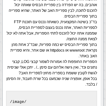
אוהבים, בה יש הפרדה בין ספריית הבסיס שאתה יכול
להכנס לתוכה, לבין ספריית האב של האתר, שהיא ספרייה
בתוך ספריית הבסיס.
בד"כ בשיטה המקצועית, כשאתה נכנס עם תוכנת FTP
לספריות האתר, אתה נכנס בעצם לספריית הבסיס,
שממנה אתה יכול להכנס לתתי הספריות, אבל אתה לא יכול
לצאת ממנה החוצה.
בתוך ספריית הבסיס יש כמה ספריות, שבד"כ אחת מהן
נקראת: wwwroot או httpdocs או שם אחר, והיא ספריית
האב באתר.
הספריות החופפות לה אמורות לשמור קבצי LOG, קבצי
נתונים וכד', ואין גישה אליהם עם סימן ../ . יתכן אולי שניסית
לגשת לקובץ ששמת בספריה מחוץ לספריית האב?
בכל אופן, אופציה שניה שכמעט בכל שרת תעבוד, זה הסימן
/ בלבד.
/image/