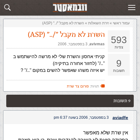
זירת השאלות
שלח תשובה
עמוד ראשי
»
‏זירת השאלות‏
»
השרת לא מקבל "/.." (ASP)
השרת לא מקבל "/.." (ASP)
593
avivmas
,‏
3 בספטמבר, 2006
צפיות
קניתי אחסון והשרת שלי לא מרשה להישתמש ב
9
"../" (לחזור אחורה בתיקיה)
יש איזה משהו שאפשר להשים במקום "../" ?
תשובות
תגיות:
פורום צד שרת
9 תשובות
aviadfe
3 בספטמבר, 2006 בשעה 6:37 pm
אין שרת שלא מאפשר