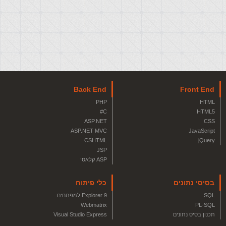
Back End
Front End
PHP
HTML
C#
HTML5
ASP.NET
CSS
ASP.NET MVC
JavaScript
CSHTML
jQuery
JSP
ASP קלאסי
בסיסי נתונים
כלי פיתוח
SQL
Explorer 9 למפתחים
Webmatrix
PL-SQL
תכנון בסיס נתונים
Visual Studio Express