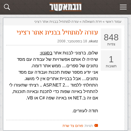
זירת השאלות
שלח תשובה
עמוד ראשי
»
‏זירת השאלות‏
»
עזרה למתחיל בבנית אתר רציני
עזרה למתחיל בבנית אתר רציני
848
okatz
,‏
18 בספטמבר, 2008
צפיות
שלום, ברצוני לבנות אתר
בסגנון:
1
שיהיה לו אותם אפשרויות של עבודה עם מסד
נתונים של ספרים… ממש אתר דומה.
תשובות
אני יודע מספר שפות תכנות ועבודה עם מסד
נתונים… אבל בבניית אתרים אין לי מושג.
התחלתי ללמוד …ASP.NET 2 .. רציתי שתעזרו לי
להתחיל באיזה שפות כדי לתכנת ובאיזה תוכנות,
אם זה ב.NET אז באיזה שפה #C או VB.
תודה לעוזרים.
תגיות:
פורום צד שרת